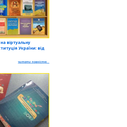
 на віртуальну
ституція України: від
читати повністю...