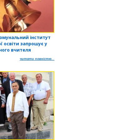
омунальний інститут
ї освіти запрошує у
сного вчителя
читати повністю...