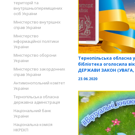
територій та
внутрішньопереміщених
осіб України
Міністерство внутрішніх
справ України
Міністерство
інформаційної політики
України
Міністерство оборони
Тернопільська обласна 
України
бібліотека оголосила в
Міністерство закордонних
ДЕРЖАВИ ЗАКОН (УВАГА, 
справ України
23.06.2020
Антимонопольний комітет
України
Тернопільська обласна
державна адміністрація
Національний банк
України
Національна комісія
НКРЕКП