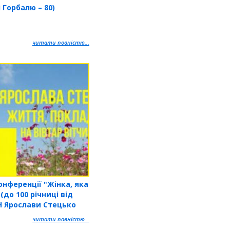
 Горбалю – 80)
читати повністю...
нференції "Жінка, яка
до 100 річниці від
Н Ярослави Стецько
читати повністю...