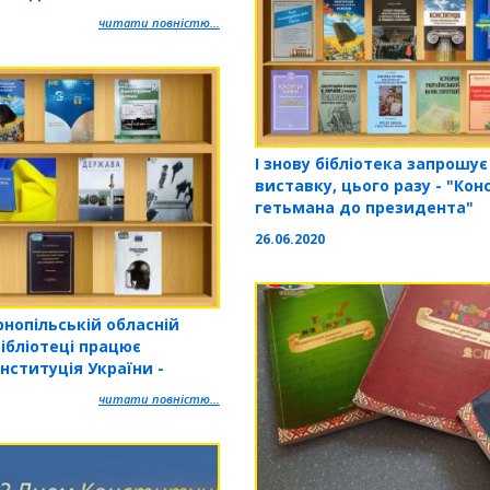
читати повністю...
І знову бібліотека запрошує
виставку, цього разу - "Кон
гетьмана до президента"
26.06.2020
рнопільській обласній
бібліотеці працює
нституція України -
и"
читати повністю...