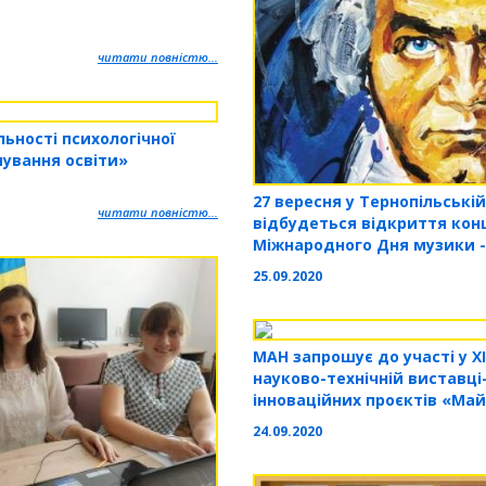
читати повністю...
ності психологічної
ування освіти»
27 вересня у Тернопільській
читати повністю...
відбудеться відкриття кон
Міжнародного Дня музики -
5
25.09.2020
МАН запрошує до участі у ХІ
науково-технічній виставці
інноваційних проєктів «Ма
24.09.2020