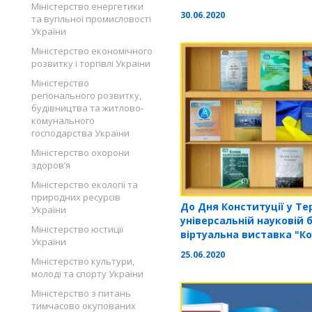
Міністерство енергетики
СЕРЕДОВИЩА
30.06.2020
та вугільної промисловості
України
Міністерство економічного
розвитку і торгівлі України
Міністерство
регіонального розвитку,
будівництва та житлово-
комунального
господарства України
Міністерство охорони
здоров’я
Міністерство екології та
природних ресурсів
До Дня Конституції у Те
України
універсальній науковій 
Міністерство юстиції
віртуальна виставка "Ко
України
правовий оберіг держав
25.06.2020
Міністерство культури,
молоді та спорту України
Міністерство з питань
тимчасово окупованих