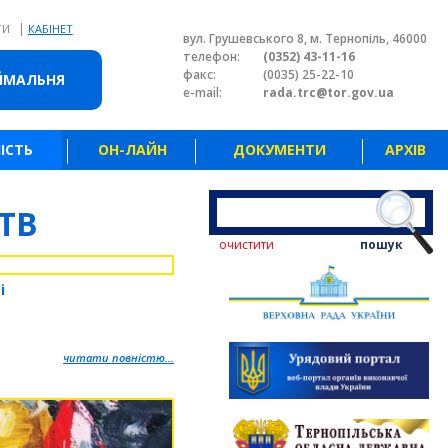
|
ТИ
КАБІНЕТ
вул. Грушевського 8, м. Тернопіль, 46000
телефон:
(0352) 43-11-16
факс:
(0035) 25-22-10
ЙМАЛЬНЯ
e-mail:
rada.trc@tor.gov.ua
ІСТЬ
ОН-ЛАЙН
ДОКУМЕНТИ
АРХІВ
ТВ
очистити
пошук
і
читати повністю...