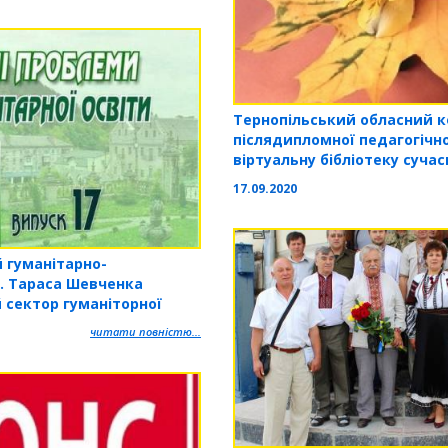
Тернопільський обласний к
післядипломної педагогічно
віртуальну бібліотеку суча
17.09.2020
й гуманітарно-
м. Тараса Шевченка
сектор гуманіторної
читати повністю...