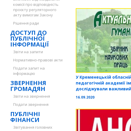
комісії про відповідність
проєкту регуляторного
акту вимогам Закону
Рішення ради
ДОСТУП ДО
ПУБЛІЧНОЇ
ІНФОРМАЦІЇ
Звіти на запити
Нормативно-правові акти
Подати запит на
інформацію
У Кременецькій обласні
ЗВЕРНЕННЯ
педагогічній академії і
ГРОМАДЯН
досліджували важливий 
освіти
Звіти на звернення
16.09.2020
Подати звернення
ПУБЛІЧНІ
ФІНАНСИ
Звітування головних