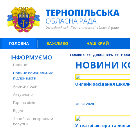
ТЕРНОПІЛЬСЬКА
ОБЛАСНА РАДА
Офіційний сайт Тернопільської обласної ради
ГОЛОВНА
ВАЖЛИВО
НАШ КРАЙ
Головна
>>
Діяльність
>>
Нови
ІНФОРМУЄМО
НОВИНИ К
Новини
Новини комунальних
підприємств
Онлайн засідання школи
Анонси подій
Актуально
Гаряча лінія
28.09.2020
Відео
Запобігання проявам
корупції
У театрі актора та ляль