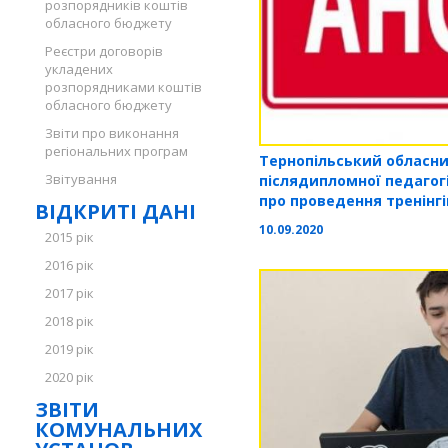
розпорядників коштів
обласного бюджету
Реєстри договорів
укладених
розпорядниками коштів
обласного бюджету
Звіти про виконання
регіональних програм
Тернопільський обласни
Звітування
післядипломної педагогі
про проведення тренінгі
ВІДКРИТІ ДАНІ
10.09.2020
2015 рік
2016 рік
2017 рік
2018 рік
2019 рік
2020 рік
ЗВІТИ
КОМУНАЛЬНИХ