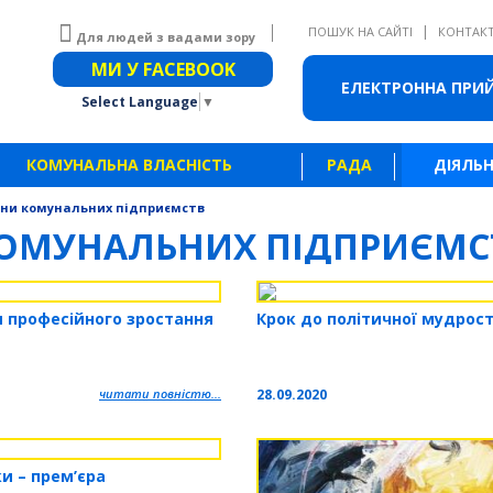
|
ПОШУК НА САЙТІ
КОНТАК
Для людей з вадами зору
Звичайна версія сайту
МИ У FACEBOOK
ЕЛЕКТРОННА ПРИ
Select Language
▼
КОМУНАЛЬНА ВЛАСНІСТЬ
РАДА
ДІЯЛЬН
ни комунальних підприємств
ОМУНАЛЬНИХ ПІДПРИЄМС
 професійного зростання
Крок до політичної мудрост
читати повністю...
28.09.2020
ки – прем’єра