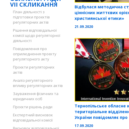
VII СКЛИКАННЯ
Відбулася методична с
План діяльності з
ціннісних життєвих оріє
підготовки проєктів
християнської етики»
регуляторних актів
21.09.2020
Рішення відповідальної
комісії щодо регуляторної
діяльності
Повідомлення про
оприлюднення проєкту
регуляторного акту
Проєкти регуляторних
актів
Аналіз регуляторного
впливу регуляторних актів
Зауваження фізичних та
юридичних осіб
Тернопільське обласне 
Проєкти рішень ради
територіальне відділенн
Експертний висновок
України повідомляє про 
відповідальної комісії
міжнародних замагання
17.09.2020
Висновок відповідальної