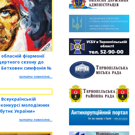
 обласній фіармонії
цертного сезону до
 Бетховен симфонія №
читати повністю...
 Всеукраїнській
-конкурсі молодіжних
йбутнє України»
читати повністю...