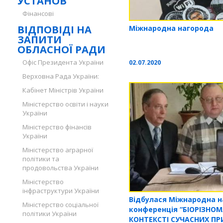
УСТАНОВ
Фінансові
ВІДПОВІДІ НА
Міжнародна нагорода
ЗАПИТИ
ОБЛАСНОЇ РАДИ
Офіс Президента України
02.07.2020
Верховна Рада України:
Кабінет Міністрів України
Міністерство освіти і науки
України
Міністерство фінансів
України
Міністерство аграрної
політики та
продовольства України
Міністерство
інфраструктури України
Відбулася Міжнародна 
Міністерство соціальної
конференція “БІОРІЗНОМ
політики України
КОНТЕКСТІ СУЧАСНИХ П