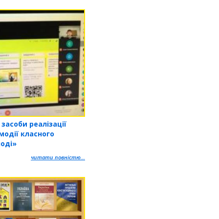
 засоби реалізації
модії класного
лоді»
читати повністю...