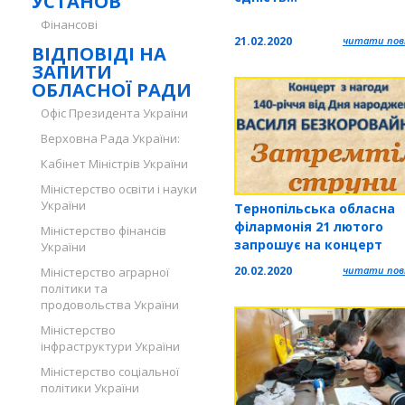
УСТАНОВ
Фінансові
21.02.2020
читати повн
ВІДПОВІДІ НА
ЗАПИТИ
ОБЛАСНОЇ РАДИ
Офіс Президента України
Верховна Рада України:
Кабінет Міністрів України
Міністерство освіти і науки
України
Тернопільська обласна
філармонія 21 лютого
Міністерство фінансів
запрошує на концерт
України
"Затремтіли струни"
20.02.2020
читати повн
Міністерство аграрної
політики та
продовольства України
Міністерство
інфраструктури України
Міністерство соціальної
політики України