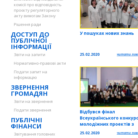
комісії про відповідність
проєкту регуляторного
акту вимогам Закону
Рішення ради
ДОСТУП ДО
У пошуках нових знань
ПУБЛІЧНОЇ
ІНФОРМАЦІЇ
Звіти на запити
25.02.2020
читати повн
Нормативно-правові акти
Подати запит на
інформацію
ЗВЕРНЕННЯ
ГРОМАДЯН
Звіти на звернення
Подати звернення
Відбувся фінал
Всеукраїнського конкур
ПУБЛІЧНІ
молодіжних проектів з
ФІНАНСИ
енергоефективності «Ен
25.02.2020
читати повн
Звітування головних
і середовище»