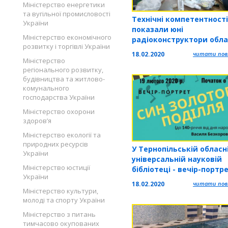
Міністерство енергетики
та вугільної промисловості
Технічні компетентності
України
показали юні
Міністерство економічного
радіоконструктори обла
розвитку і торгівлі України
18.02.2020
читати повн
Міністерство
регіонального розвитку,
будівництва та житлово-
комунального
господарства України
Міністерство охорони
здоров’я
Міністерство екології та
природних ресурсів
У Тернопільській обласн
України
універсальній науковій
Міністерство юстиції
бібліотеці - вечір-портр
України
«Син Золотого Поділля»,
18.02.2020
читати повн
присвячений 140-річчю 
Міністерство культури,
дня народження Василя
молоді та спорту України
Безкоровайного
Міністерство з питань
тимчасово окупованих