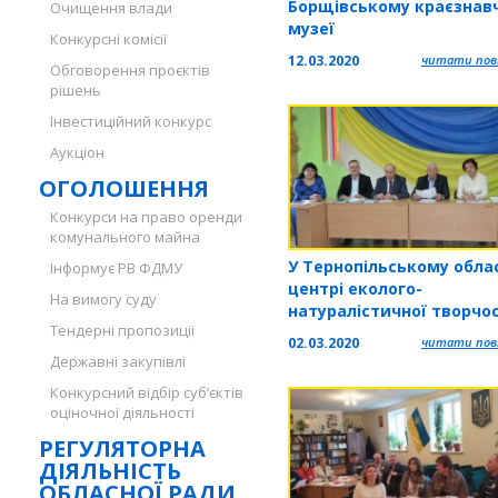
Борщівському краєзнав
Очищення влади
музеї
Конкурсні комісії
12.03.2020
читати повн
Обговорення проєктів
рішень
Інвестиційний конкурс
Аукціон
ОГОЛОШЕННЯ
Конкурси на право оренди
комунального майна
У Тернопільському обла
Інформує РВ ФДМУ
центрі еколого-
На вимогу суду
натуралістичної творчос
Тендерні пропозиції
учнівської молоді говор
02.03.2020
читати повн
про екологію
Державні закупівлі
Конкурсний відбір суб’єктів
оціночної діяльності
РЕГУЛЯТОРНА
ДІЯЛЬНІСТЬ
ОБЛАСНОЇ РАДИ