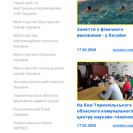
територій та
внутрішньопереміщених
осіб України
Міністерство внутрішніх
справ України
Заняття з фізичного
виховання - у басейні
Міністерство
інформаційної політики
України
17.02.2020
читати повн
Міністерство оборони
України
Міністерство закордонних
справ України
Антимонопольний комітет
України
Тернопільська обласна
державна адміністрація
На базі Тернопільського
Національний банк
обласного комунальног
України
центру науково-технічно
творчості школярів та
Національна комісія
17.02.2020
читати повн
НКРЕКП
учнівської молоді прой