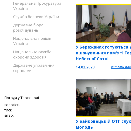
тиждень педагогічної
Генеральна Прокуратура
майстерності
України
Служба безпеки України
Державне бюро
розслідувань
Національна поліція
України
У Бережанах готуються 
Національна служба
вшануванння пам'яті Ге
охорони здоров’я
Небесної Сотні
Державне управління
14.02.2020
читати повн
справами
Погода у
Тернополі
вологість:
тиск:
вітер:
У Байковецькій ОТГ слу
молодь