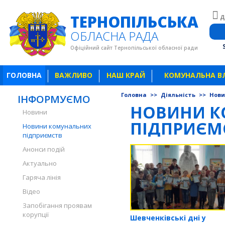
ТЕРНОПІЛЬСЬКА
Д
ОБЛАСНА РАДА
Офіційний сайт Тернопільської обласної ради
ГОЛОВНА
ВАЖЛИВО
НАШ КРАЙ
КОМУНАЛЬНА В
Головна
>>
Діяльність
>>
Нови
ІНФОРМУЄМО
НОВИНИ К
Новини
ПІДПРИЄМ
Новини комунальних
підприємств
Анонси подій
Актуально
Гаряча лінія
Відео
Запобігання проявам
корупції
Шевченківські дні у