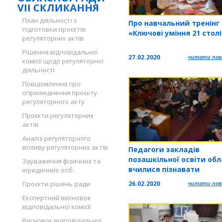
VII СКЛИКАННЯ
План діяльності з
Про навчальний тренінг
підготовки проєктів
«Ключові уміння 21 стол
регуляторних актів
Рішення відповідальної
27.02.2020
читати повн
комісії щодо регуляторної
діяльності
Повідомлення про
оприлюднення проєкту
регуляторного акту
Проєкти регуляторних
актів
Аналіз регуляторного
впливу регуляторних актів
Педагоги закладів
позашкільної освіти обл
Зауваження фізичних та
вчилися пізнавати
юридичних осіб
об'єктивну реальність т
26.02.2020
читати повн
Проєкти рішень ради
формувати художньо-
Експертний висновок
естетичну компетентні
відповідальної комісії
вихованців
Висновок відповідальної