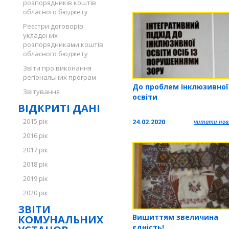
розпорядників коштів
обласного бюджету
Реєстри договорів
укладених
розпорядниками коштів
обласного бюджету
Звіти про виконання
регіональних програм
До проблем інклюзивної
Звітування
освіти
ВІДКРИТІ ДАНІ
2015 рік
24.02.2020
читати повн
2016 рік
2017 рік
2018 рік
2019 рік
2020 рік
ЗВІТИ
Вишиттям звеличина
КОМУНАЛЬНИХ
єдність!..