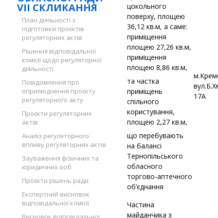
VII СКЛИКАННЯ
цокольного
поверху, площею
План діяльності з
36,12 кв.м, а саме:
підготовки проєктів
приміщення
регуляторних актів
площею 27,26 кв.м,
Рішення відповідальної
приміщення
комісії щодо регуляторної
площею 8,86 кв.м,
діяльності
м.Крем
та частка
Повідомлення про
вул.Б.
оприлюднення проєкту
приміщень
17А
регуляторного акту
спільного
користування,
Проєкти регуляторних
площею 2,27 кв.м,
актів
що перебувають
Аналіз регуляторного
впливу регуляторних актів
на балансі
Тернопільського
Зауваження фізичних та
обласного
юридичних осіб
торгово-аптечного
Проєкти рішень ради
об’єднання
Експертний висновок
відповідальної комісії
Частина
майданчика з
Висновок відповідальної