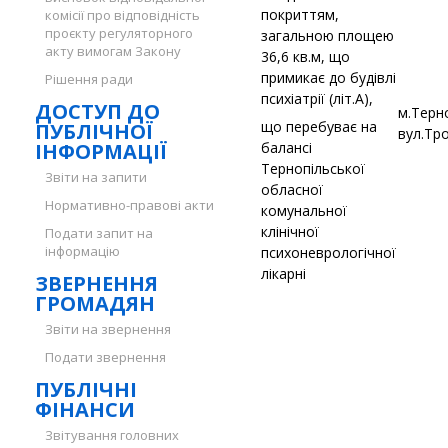
покриттям,
комісії про відповідність
проєкту регуляторного
загальною площею
акту вимогам Закону
36,6 кв.м, що
примикає до будівлі
Рішення ради
психіатрії (літ.А),
ДОСТУП ДО
м.Терн
що перебуває на
ПУБЛІЧНОЇ
вул.Тр
ІНФОРМАЦІЇ
балансі
Тернопільської
Звіти на запити
обласної
Нормативно-правові акти
комунальної
клінічної
Подати запит на
інформацію
психоневрологічної
лікарні
ЗВЕРНЕННЯ
ГРОМАДЯН
Звіти на звернення
Подати звернення
ПУБЛІЧНІ
ФІНАНСИ
Звітування головних