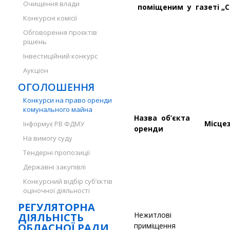
Очищення влади
поміщеним у газеті „С
Конкурсні комісії
Обговорення проєктів
рішень
Інвестиційний конкурс
Аукціон
ОГОЛОШЕННЯ
Конкурси на право оренди
комунального майна
Назва об’єкта
Місце
Інформує РВ ФДМУ
оренди
На вимогу суду
Тендерні пропозиції
Державні закупівлі
Конкурсний відбір суб’єктів
оціночної діяльності
РЕГУЛЯТОРНА
Нежитлові
ДІЯЛЬНІСТЬ
ОБЛАСНОЇ РАДИ
приміщення