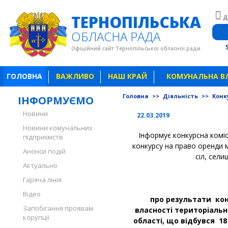
ТЕРНОПІЛЬСЬКА
Д
ОБЛАСНА РАДА
Офіційний сайт Тернопільської обласної ради
ГОЛОВНА
ВАЖЛИВО
НАШ КРАЙ
КОМУНАЛЬНА В
Головна
>>
Діяльність
>>
Конк
ІНФОРМУЄМО
Новини
22.03.2019
Новини комунальних
Інформує конкурсна коміс
підприємств
конкурсу на право оренди 
Анонси подій
сіл, сели
Актуально
Гаряча лінія
Відео
про результати кон
Запобігання проявам
власності територіальн
корупції
області, що відбувся 1