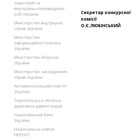
територій та
внутрішньопереміщених
Секретар конкурсної
осіб України
ком
Міністерство внутрішніх
О.Є.ЛЮБІНСЬКИЙ
справ України
Міністерство
інформаційної політики
України
Міністерство оборони
України
Міністерство закордонних
справ України
Антимонопольний комітет
України
Тернопільська обласна
державна адміністрація
Національний банк
України
Національна комісія
НКРЕКП