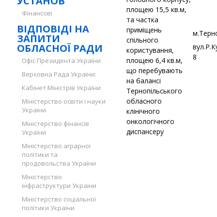
УСТАНОВ
площею 15,5 кв.м,
Фінансові
та частка
ВІДПОВІДІ НА
приміщень
м.Терн
ЗАПИТИ
спільного
ОБЛАСНОЇ РАДИ
вул.Р.
користування,
8
площею 6,4 кв.м,
Офіс Президента України
що перебувають
Верховна Рада України:
на балансі
Кабінет Міністрів України
Тернопільського
обласного
Міністерство освіти і науки
України
клінічного
онкологічного
Міністерство фінансів
диспансеру
України
Міністерство аграрної
політики та
продовольства України
Міністерство
інфраструктури України
Міністерство соціальної
політики України