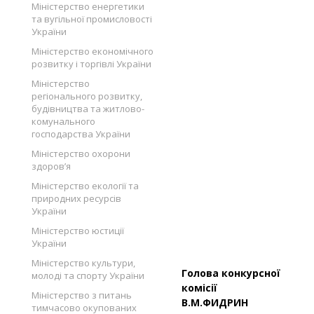
Міністерство енергетики
та вугільної промисловості
України
Міністерство економічного
розвитку і торгівлі України
Міністерство
регіонального розвитку,
будівництва та житлово-
комунального
господарства України
Міністерство охорони
здоров’я
Міністерство екології та
природних ресурсів
України
Міністерство юстиції
України
Міністерство культури,
Голова конкурсної
молоді та спорту України
ком
Міністерство з питань
В.М.ФИДРИН
тимчасово окупованих