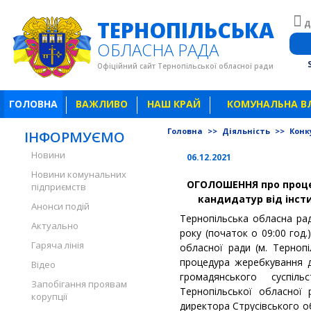
ТЕРНОПІЛЬСЬКА
Д
ОБЛАСНА РАДА
Офіційний сайт Тернопільської обласної ради
ГОЛОВНА
ВАЖЛИВО
НАШ КРАЙ
КОМУНАЛЬНА В
Головна
>>
Діяльність
>>
Конку
ІНФОРМУЄМО
Новини
06.12.2021
Новини комунальних
ОГОЛОШЕННЯ про проце
підприємств
кандидатур від інст
Анонси подій
Тернопільська обласна ра
Актуально
року (початок о 09:00 год.
Гаряча лінія
обласної ради (м. Тернопі
процедура жеребкування д
Відео
громадянського суспіл
Запобігання проявам
Тернопільської обласної
корупції
директора Струсівського о