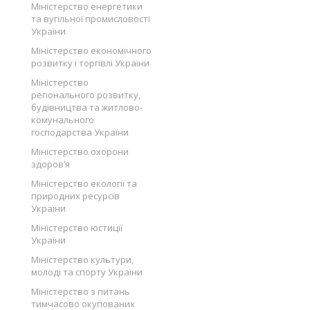
Міністерство енергетики
та вугільної промисловості
України
Міністерство економічного
розвитку і торгівлі України
Міністерство
регіонального розвитку,
будівництва та житлово-
комунального
господарства України
Міністерство охорони
здоров’я
Міністерство екології та
природних ресурсів
України
Міністерство юстиції
України
Міністерство культури,
молоді та спорту України
Міністерство з питань
тимчасово окупованих