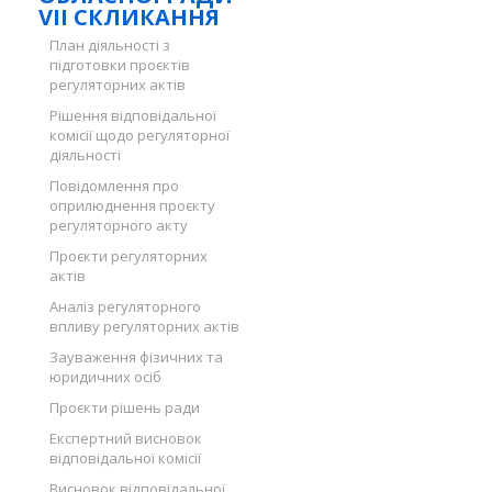
VII СКЛИКАННЯ
План діяльності з
підготовки проєктів
регуляторних актів
Рішення відповідальної
комісії щодо регуляторної
діяльності
Повідомлення про
оприлюднення проєкту
регуляторного акту
Проєкти регуляторних
актів
Аналіз регуляторного
впливу регуляторних актів
Зауваження фізичних та
юридичних осіб
Проєкти рішень ради
Експертний висновок
відповідальної комісії
Висновок відповідальної