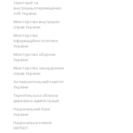
територій та
внутрішньопереміщених
осіб України
Міністерство внутрішніх
справ України
Міністерство
інформаційної політики
України
Міністерство оборони
України
Міністерство закордонних
справ України
Антимонопольний комітет
України
Тернопільська обласна
державна адміністрація
Національний банк
України
Національна комісія
НКРЕКП