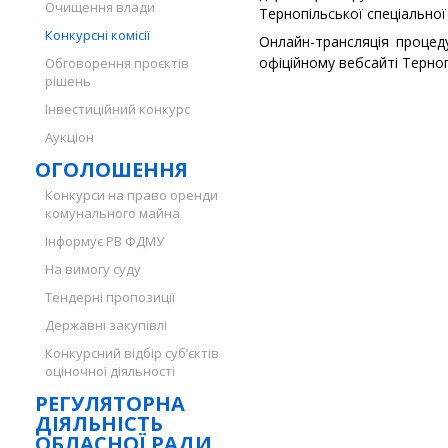
Очищення влади
Тернопільської спеціальної
Конкурсні комісії
Онлайн-трансляція процед
офіційному вебсайті Терноп
Обговорення проєктів
рішень
Інвестиційний конкурс
Аукціон
ОГОЛОШЕННЯ
Конкурси на право оренди
комунального майна
Інформує РВ ФДМУ
На вимогу суду
Тендерні пропозиції
Державні закупівлі
Конкурсний відбір суб’єктів
оціночної діяльності
РЕГУЛЯТОРНА
ДІЯЛЬНІСТЬ
ОБЛАСНОЇ РАДИ