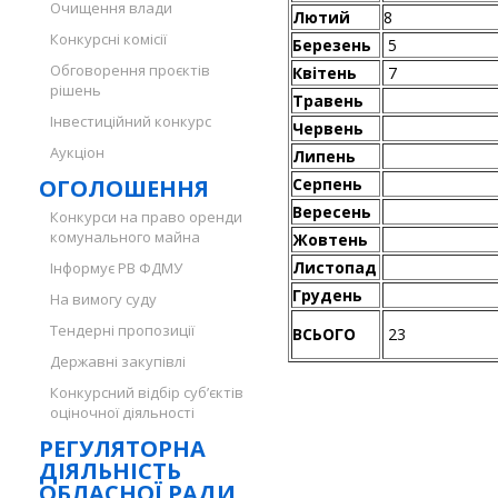
Очищення влади
Лютий
8
Конкурсні комісії
Березень
5
Обговорення проєктів
Квітень
7
рішень
Травень
Інвестиційний конкурс
Червень
Аукціон
Липень
ОГОЛОШЕННЯ
Серпень
Вересень
Конкурси на право оренди
комунального майна
Жовтень
Листопад
Інформує РВ ФДМУ
Грудень
На вимогу суду
Тендерні пропозиції
ВСЬОГО
23
Державні закупівлі
Конкурсний відбір суб’єктів
оціночної діяльності
РЕГУЛЯТОРНА
ДІЯЛЬНІСТЬ
ОБЛАСНОЇ РАДИ