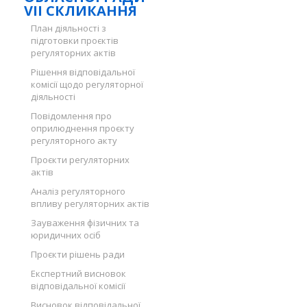
VII СКЛИКАННЯ
План діяльності з
підготовки проєктів
регуляторних актів
Рішення відповідальної
комісії щодо регуляторної
діяльності
Повідомлення про
оприлюднення проєкту
регуляторного акту
Проєкти регуляторних
актів
Аналіз регуляторного
впливу регуляторних актів
Зауваження фізичних та
юридичних осіб
Проєкти рішень ради
Експертний висновок
відповідальної комісії
Висновок відповідальної