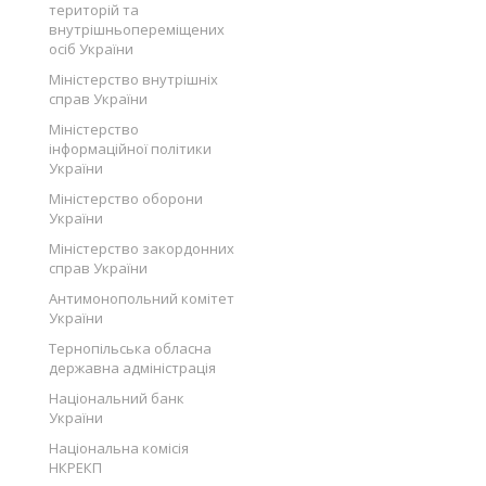
територій та
внутрішньопереміщених
осіб України
Міністерство внутрішніх
справ України
Міністерство
інформаційної політики
України
Міністерство оборони
України
Міністерство закордонних
справ України
Антимонопольний комітет
України
Тернопільська обласна
державна адміністрація
Національний банк
України
Національна комісія
НКРЕКП