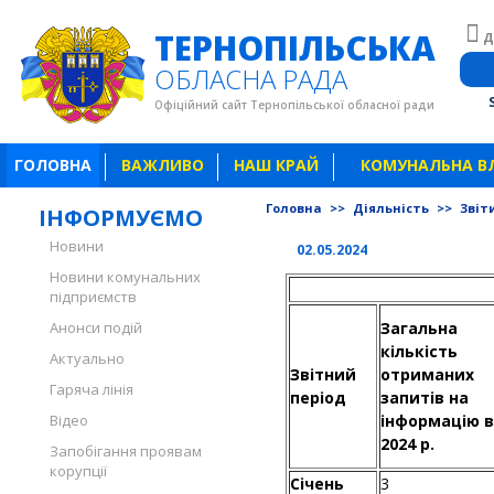
ТЕРНОПІЛЬСЬКА
Д
ОБЛАСНА РАДА
Офіційний сайт Тернопільської обласної ради
ГОЛОВНА
ВАЖЛИВО
НАШ КРАЙ
КОМУНАЛЬНА В
Головна
>>
Діяльність
>>
Звіт
ІНФОРМУЄМО
Новини
02.05.2024
Новини комунальних
Інформація про стан
підприємств
Анонси подій
Загальна
кількість
Актуально
Звітний
отриманих
Гаряча лінія
період
запитів на
Відео
інформацію в
2024 р.
Запобігання проявам
корупції
Січень
3