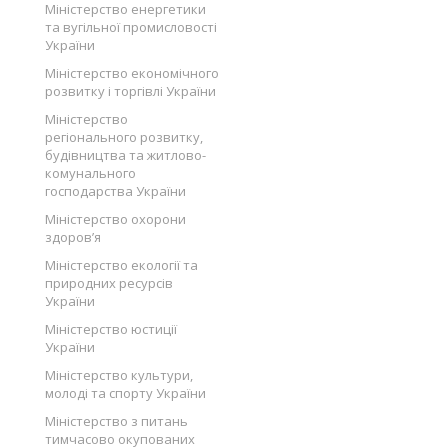
Міністерство енергетики
та вугільної промисловості
України
Міністерство економічного
розвитку і торгівлі України
Міністерство
регіонального розвитку,
будівництва та житлово-
комунального
господарства України
Міністерство охорони
здоров’я
Міністерство екології та
природних ресурсів
України
Міністерство юстиції
України
Міністерство культури,
молоді та спорту України
Міністерство з питань
тимчасово окупованих