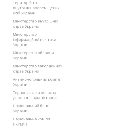
територій та
внутрішньопереміщених
осіб України
Міністерство внутрішніх
справ України
Міністерство
інформаційної політики
України
Міністерство оборони
України
Міністерство закордонних
справ України
Антимонопольний комітет
України
Тернопільська обласна
державна адміністрація
Національний банк
України
Національна комісія
НКРЕКП