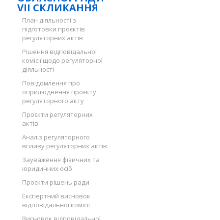
VII СКЛИКАННЯ
План діяльності з
підготовки проєктів
регуляторних актів
Рішення відповідальної
комісії щодо регуляторної
діяльності
Повідомлення про
оприлюднення проєкту
регуляторного акту
Проєкти регуляторних
актів
Аналіз регуляторного
впливу регуляторних актів
Зауваження фізичних та
юридичних осіб
Проєкти рішень ради
Експертний висновок
відповідальної комісії
Висновок відповідальної