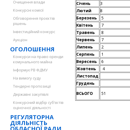
Очищення влади
Січень
3
Конкурсні комісії
Лютий
8
Березень
5
Обговорення проєктів
рішень
Квітень
7
Інвестиційний конкурс
Травень
8
Червень
7
Аукціон
Липень
2
ОГОЛОШЕННЯ
Серпень
1
Конкурси на право оренди
Вересень
6
комунального майна
Жовтень
4
Інформує РВ ФДМУ
Листопад
На вимогу суду
Грудень
Тендерні пропозиції
ВСЬОГО
51
Державні закупівлі
Конкурсний відбір суб’єктів
оціночної діяльності
РЕГУЛЯТОРНА
ДІЯЛЬНІСТЬ
ОБЛАСНОЇ РАДИ