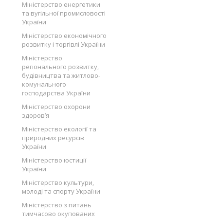
Міністерство енергетики
та вугільної промисловості
України
Міністерство економічного
розвитку і торгівлі України
Міністерство
регіонального розвитку,
будівництва та житлово-
комунального
господарства України
Міністерство охорони
здоров’я
Міністерство екології та
природних ресурсів
України
Міністерство юстиції
України
Міністерство культури,
молоді та спорту України
Міністерство з питань
тимчасово окупованих