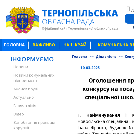
ТЕРНОПІЛЬСЬКА
Д
ОБЛАСНА РАДА
Офіційний сайт Тернопільської обласної ради
ГОЛОВНА
ВАЖЛИВО
НАШ КРАЙ
КОМУНАЛЬНА В
Головна
>>
Діяльність
>>
Конку
ІНФОРМУЄМО
Новини
10.03.2025
Новини комунальних
Оголошення
пр
підприємств
конкурсу на поса
Анонси подій
спеціальної шко
Актуально
Гаряча лінія
Відео
1.
Найменування і м
Новосільська спеціальна ш
Запобігання проявам
Івана Франка, будинок №
корупції
район, Тернопільська облас