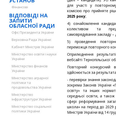
УСТАНОВ
для участі у повторному
Фінансові
комісією про прийняте рі
ВІДПОВІДІ НА
2025 року
;
ЗАПИТИ
4) ознайомлення кандида
ОБЛАСНОЇ РАДИ
колективом та предс
Офіс Президента України
самоврядування закладу –
Верховна Рада України:
5) проведення повторн
Кабінет Міністрів України
переможця повторного кон
Міністерство освіти і науки
Оприлюднення результат
України
вебсайті Тернопільської об
Міністерство фінансів
Повторний конкурсний в
України
здійснюється за результат
Міністерство аграрної
- перевірки знання законод
політики та
зокрема Законів України «
продовольства України
освіту» та інших нормат
Міністерство
середньої освіти, а також 
інфраструктури України
сфері реформування загал
Міністерство соціальної
школа» на період до 2029 
політики України
Міністрів України від 14 гр