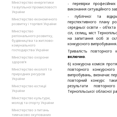
Міністерство енергетики
- перевірки професійни
та вугільної промисловості
виконання ситуаційного за
України
- публічної та відкр
Міністерство економічного
перспективного плану ро
розвитку і торгівлі України
середньої освіти – обʼєкта
Міністерство
сіл, селищ, міст Тернопіль
регіонального розвитку,
на запитання осіб зі ск
будівництва та житлово-
конкурсного випробування.
комунального
господарства України
Тривалість повторного
включно
.
Міністерство охорони
здоров’я
6) конкурсна комісія прот
Міністерство екології та
повторного конкурсного
природних ресурсів
випробувань, визначає пе
України
повторний конкурс так
результати повторног
Міністерство юстиції
України
Тернопільської обласної ра
Міністерство культури,
молоді та спорту України
Міністерство з питань
тимчасово окупованих