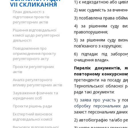
1) є недієздатною або циві
VII СКЛИКАННЯ
2) має судимість за вчинен
План діяльності з
підготовки проєктів
3) позбавлена права обійма
регуляторних актів
4) за рішенням суду ви
Рішення відповідальної
правопорушення;
комісії щодо регуляторної
5) за рішенням суду виз
діяльності
повʼязаного з корупцією;
Повідомлення про
оприлюднення проєкту
6) підпадає під заборо
регуляторного акту
очищення влади».
Проєкти регуляторних
Перелік документів, 
актів
повторному конкурсному 
Аналіз регуляторного
претенденти на посаду ди
впливу регуляторних актів
Тернопільської обласної 
ради такі документи:
Зауваження фізичних та
юридичних осіб
1)
заява про участь
у пов
обробку персональних да
Проєкти рішень ради
захист персональних даних
Експертний висновок
відповідальної комісії
2) автобіографію та/або ре
Висновок відповідальної
3) копію паспорта громадян