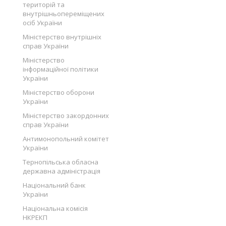
територій та
внутрішньопереміщених
осіб України
Міністерство внутрішніх
справ України
Міністерство
інформаційної політики
України
Міністерство оборони
України
Міністерство закордонних
справ України
Антимонопольний комітет
України
Тернопільська обласна
державна адміністрація
Національний банк
України
Національна комісія
НКРЕКП