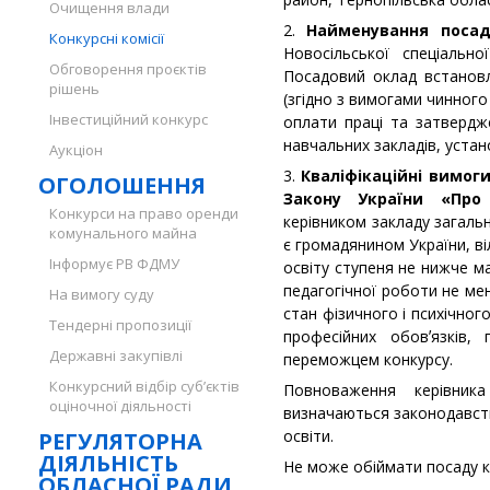
Очищення влади
2.
Найменування посад
Конкурсні комісії
Новосільської спеціальн
Обговорення проєктів
Посадовий оклад встанов
рішень
(згідно з вимогами чинног
Інвестиційний конкурс
оплати праці та затвердж
навчальних закладів, устан
Аукціон
3.
Кваліфікаційні вимог
ОГОЛОШЕННЯ
Закону України «Про 
Конкурси на право оренди
керівником закладу загаль
комунального майна
є громадянином України, в
Інформує РВ ФДМУ
освіту ступеня не нижче ма
педагогічної роботи не мен
На вимогу суду
стан фізичного і психічно
Тендерні пропозиції
професійних обовʼязків,
Державні закупівлі
переможцем конкурсу.
Конкурсний відбір суб’єктів
Повноваження керівника
оціночної діяльності
визначаються законодавст
освіти.
РЕГУЛЯТОРНА
ДІЯЛЬНІСТЬ
Не може обіймати посаду ке
ОБЛАСНОЇ РАДИ