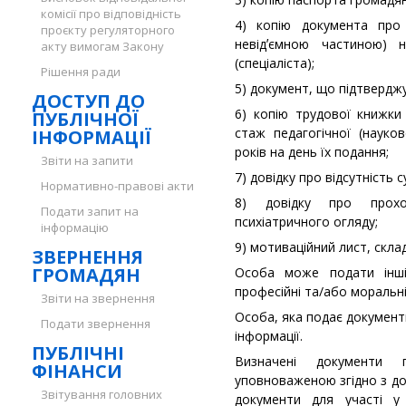
комісії про відповідність
4) копію документа про
проєкту регуляторного
невідʼємною частиною) 
акту вимогам Закону
(спеціаліста);
Рішення ради
5) документ, що підтвердж
ДОСТУП ДО
6) копію трудової книжки
ПУБЛІЧНОЇ
стаж педагогічної (науко
ІНФОРМАЦІЇ
років на день їх подання;
Звіти на запити
7) довідку про відсутність с
Нормативно-правові акти
8) довідку про проход
Подати запит на
психіатричного огляду;
інформацію
9) мотиваційний лист, склад
ЗВЕРНЕННЯ
ГРОМАДЯН
Особа може подати інші 
професійні та/або моральні
Звіти на звернення
Особа, яка подає документи
Подати звернення
інформації.
ПУБЛІЧНІ
Визначені документи 
ФІНАНСИ
уповноваженою згідно з до
Звітування головних
документи для участі у