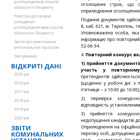
розпорядників коштів
оголошенні строк, що 
обласного бюджету
оприлюднення оголошення 
Реєстри договорів
Подання документів здійсн
укладених
8, каб. 621, м. Тернопіль, 
розпорядниками коштів
Уповноважена особа, яка
обласного бюджету
інформацію про повторний 
Звіти про виконання
52-06-94.
регіональних програм
4.
Повторний конкурс вк
Звітування
1) прийняття документів
ВІДКРИТІ ДАНІ
участь у повторном
2015 рік
претендентів здійснюєтьс
2016 рік
(щоденно у робочі дні: з 
п'ятниця – з 10:00 до 16:00);
2017 рік
2) перевірка конкурсн
2018 рік
відповідність установлени
2019 рік
3) прийняття конкурсн
2020 рік
недопущення кандидатів до
ЗВІТИ
Оприлюднення на офіційном
КОМУНАЛЬНИХ
переліку осіб, допущених д
(далі – кандидати). Усі к