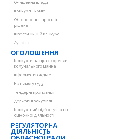
Очищення влади
Конкурсні комісії
Обговорення проєктів
рішень
Інвестиційний конкурс
Аукціон
ОГОЛОШЕННЯ
Конкурси на право оренди
комунального майна
Інформує РВ ФДМУ
На вимогу суду
Тендерні пропозиції
Державні закупівлі
Конкурсний відбір суб’єктів
оціночної діяльності
РЕГУЛЯТОРНА
ДІЯЛЬНІСТЬ
ОБЛАСНОЇ РАДИ