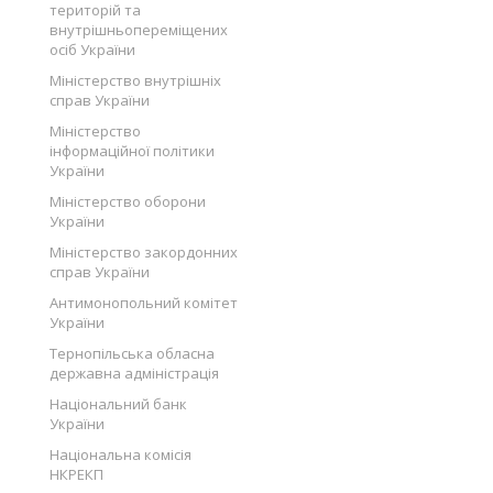
територій та
внутрішньопереміщених
осіб України
Міністерство внутрішніх
справ України
Міністерство
інформаційної політики
України
Міністерство оборони
України
Міністерство закордонних
справ України
Антимонопольний комітет
України
Тернопільська обласна
державна адміністрація
Національний банк
України
Національна комісія
НКРЕКП