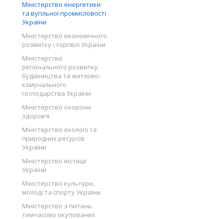
Міністерство енергетики
та вугільної промисловості
України
Міністерство економічного
розвитку і торгівлі України
Міністерство
регіонального розвитку,
будівництва та житлово-
комунального
господарства України
Міністерство охорони
здоров’я
Міністерство екології та
природних ресурсів
України
Міністерство юстиції
України
Міністерство культури,
молоді та спорту України
Міністерство з питань
тимчасово окупованих