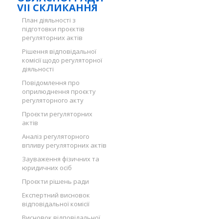
VII СКЛИКАННЯ
План діяльності з
підготовки проєктів
регуляторних актів
Рішення відповідальної
комісії щодо регуляторної
діяльності
Повідомлення про
оприлюднення проєкту
регуляторного акту
Проєкти регуляторних
актів
Аналіз регуляторного
впливу регуляторних актів
Зауваження фізичних та
юридичних осіб
Проєкти рішень ради
Експертний висновок
відповідальної комісії
Висновок відповідальної