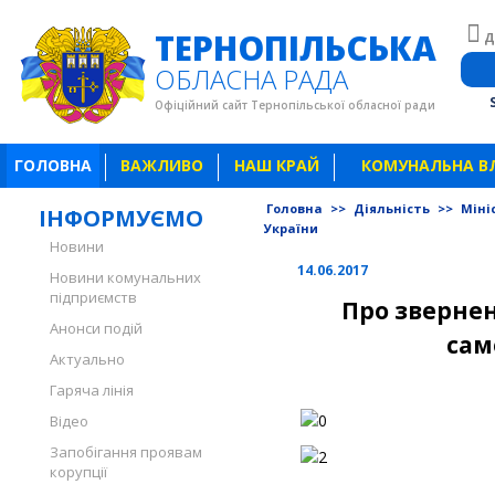
ТЕРНОПІЛЬСЬКА
Д
ОБЛАСНА РАДА
Офіційний сайт Тернопільської обласної ради
ГОЛОВНА
ВАЖЛИВО
НАШ КРАЙ
КОМУНАЛЬНА В
Головна
>>
Діяльність
>>
Міні
ІНФОРМУЄМО
України
Новини
14.06.2017
Новини комунальних
підприємств
Про звернен
Анонси подій
сам
Актуально
Гаряча лінія
Відео
Запобігання проявам
корупції