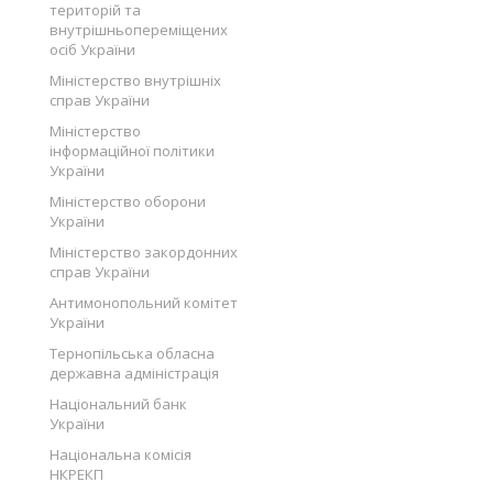
територій та
внутрішньопереміщених
осіб України
Міністерство внутрішніх
справ України
Міністерство
інформаційної політики
України
Міністерство оборони
України
Міністерство закордонних
справ України
Антимонопольний комітет
України
Тернопільська обласна
державна адміністрація
Національний банк
України
Національна комісія
НКРЕКП