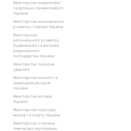
Міністерство енергетики
та вугільної промисловості
України
Міністерство економічного
розвитку і торгівлі України
Міністерство
регіонального розвитку,
будівництва та житлово-
комунального
господарства України
Міністерство охорони
здоров’я
Міністерство екології та
природних ресурсів
України
Міністерство юстиції
України
Міністерство культури,
молоді та спорту України
Міністерство з питань
тимчасово окупованих