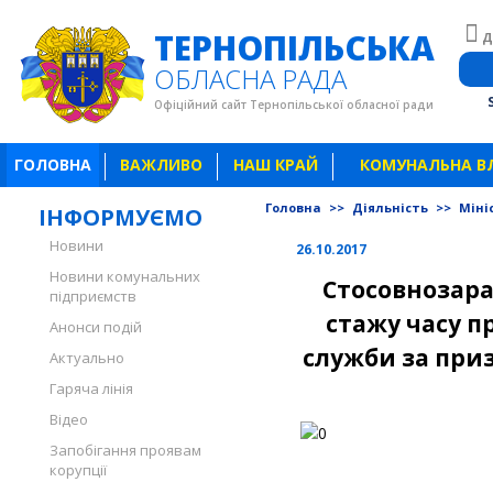
ТЕРНОПІЛЬСЬКА
Д
ОБЛАСНА РАДА
Офіційний сайт Тернопільської обласної ради
ГОЛОВНА
ВАЖЛИВО
НАШ КРАЙ
КОМУНАЛЬНА В
Головна
>>
Діяльність
>>
Міні
ІНФОРМУЄМО
Новини
26.10.2017
Новини комунальних
Стосовнозара
підприємств
стажу часу п
Анонси подій
служби за приз
Актуально
Гаряча лінія
Відео
Запобігання проявам
корупції