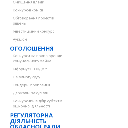
Очищення влади
Конкурсні комісії
Обговорення проєктів
рішень
Інвестиційний конкурс
Аукціон
ОГОЛОШЕННЯ
Конкурси на право оренди
комунального майна
Інформує РВ ФДМУ
На вимогу суду
Тендерні пропозиції
Державні закупівлі
Конкурсний відбір суб’єктів
оціночної діяльності
РЕГУЛЯТОРНА
ДІЯЛЬНІСТЬ
ОБЛАСНОЇ РАДИ