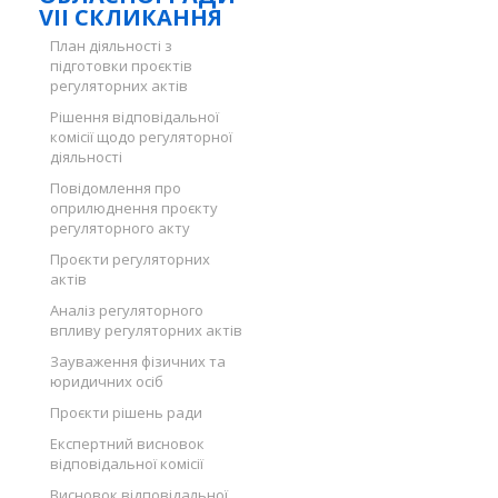
VII СКЛИКАННЯ
План діяльності з
підготовки проєктів
регуляторних актів
Рішення відповідальної
комісії щодо регуляторної
діяльності
Повідомлення про
оприлюднення проєкту
регуляторного акту
Проєкти регуляторних
актів
Аналіз регуляторного
впливу регуляторних актів
Зауваження фізичних та
юридичних осіб
Проєкти рішень ради
Експертний висновок
відповідальної комісії
Висновок відповідальної