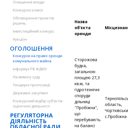
Очищення влади
Конкурсні комісії
Обговорення проєктів
Назва
рішень
об’єкта
Місцезна
Інвестиційний конкурс
оренди
Аукціон
ОГОЛОШЕННЯ
Конкурси на право оренди
Сторожова
комунального майна
будка,
Інформує РВ ФДМУ
загальною
На вимогу суду
площею 27,3
кв.м, та
Тендерні пропозиції
гідротехнічні
Державні закупівлі
споруди
Тернопільс
Конкурсний відбір суб’єктів
дільниці
область,
оціночної діяльності
"Пробіжна",
Чортківськ
що
РЕГУЛЯТОРНА
с.Пробіжна
перебувають
ДІЯЛЬНІСТЬ
ОБЛАСНОЇ РАДИ
на балансі