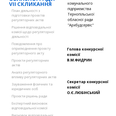
VII СКЛИКАННЯ
комунального
підприємства
План діяльності з
Тернопільської
підготовки проєктів
обласної ради
регуляторних актів
"Архбудсервіс"
Рішення відповідальної
комісії щодо регуляторної
діяльності
Повідомлення про
оприлюднення проєкту
Голова конкурсної
регуляторного акту
ком
В.М.ФИДРИН
Проєкти регуляторних
актів
Аналіз регуляторного
впливу регуляторних актів
Секретар конкурсної
Зауваження фізичних та
ком
юридичних осіб
О.Є.ЛЮБІНСЬКИЙ
Проєкти рішень ради
Експертний висновок
відповідальної комісії
Висновок відповідальної