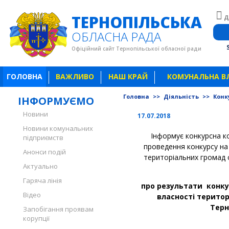
ТЕРНОПІЛЬСЬКА
Д
ОБЛАСНА РАДА
Офіційний сайт Тернопільської обласної ради
ГОЛОВНА
ВАЖЛИВО
НАШ КРАЙ
КОМУНАЛЬНА В
Головна
>>
Діяльність
>>
Конк
ІНФОРМУЄМО
Новини
17.07.2018
Новини комунальних
Інформує конкурсна ко
підприємств
проведення конкурсу на
Анонси подій
територіальних громад с
Актуально
Гаряча лінія
про результати конку
Відео
власності територ
Терн
Запобігання проявам
корупції