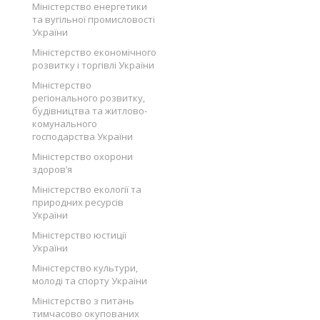
Міністерство енергетики
та вугільної промисловості
України
Міністерство економічного
розвитку і торгівлі України
Міністерство
регіонального розвитку,
будівництва та житлово-
комунального
господарства України
Міністерство охорони
здоров’я
Міністерство екології та
природних ресурсів
України
Міністерство юстиції
України
Міністерство культури,
молоді та спорту України
Міністерство з питань
тимчасово окупованих