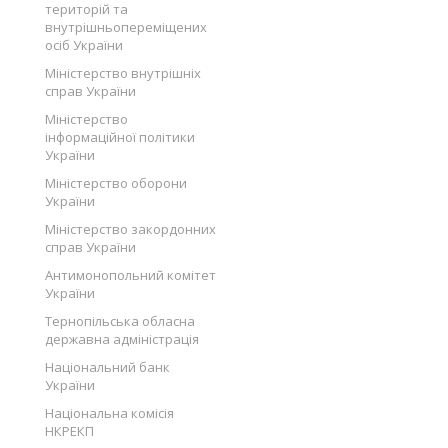
територій та
внутрішньопереміщених
осіб України
Міністерство внутрішніх
справ України
Міністерство
інформаційної політики
України
Міністерство оборони
України
Міністерство закордонних
справ України
Антимонопольний комітет
України
Тернопільська обласна
державна адміністрація
Національний банк
України
Національна комісія
НКРЕКП