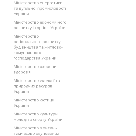
Міністерство енергетики
та вугільної промисловості
України
Міністерство економічного
розвитку і торгівлі України
Міністерство
регіонального розвитку,
будівництва та житлово-
комунального
господарства України
Міністерство охорони
здоров’я
Міністерство екології та
природних ресурсів
України
Міністерство юстиції
України
Міністерство культури,
молоді та спорту України
Міністерство з питань
тимчасово окупованих