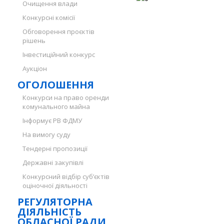
Очищення влади
Конкурсні комісії
Обговорення проєктів
рішень
Інвестиційний конкурс
Аукціон
ОГОЛОШЕННЯ
Конкурси на право оренди
комунального майна
Інформує РВ ФДМУ
На вимогу суду
Тендерні пропозиції
Державні закупівлі
Конкурсний відбір суб’єктів
оціночної діяльності
РЕГУЛЯТОРНА
ДІЯЛЬНІСТЬ
ОБЛАСНОЇ РАДИ