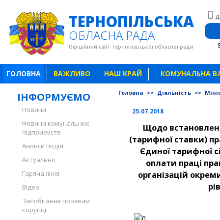
ТЕРНОПІЛЬСЬКА
Д
ОБЛАСНА РАДА
Офіційний сайт Тернопільської обласної ради
ГОЛОВНА
ВАЖЛИВО
НАШ КРАЙ
КОМУНАЛЬНА В
Головна
>>
Діяльність
>>
Міні
ІНФОРМУЄМО
Новини
25.07.2018
Новини комунальних
Щодо встановленн
підприємств
(тарифної ставки) п
Анонси подій
Єдиної тарифної сі
Актуально
оплати праці пра
Гаряча лінія
організацій окрем
рі
Відео
Запобігання проявам
корупції