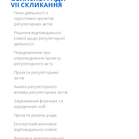
VII СКЛИКАННЯ
План діяльності з
підготовки проєктів
регуляторних актів
Рішення відповідальної
комісії щодо регуляторної
діяльності
Повідомлення про
оприлюднення проєкту
регуляторного акту
Проєкти регуляторних
актів
Аналіз регуляторного
впливу регуляторних актів
Зауваження фізичних та
юридичних осіб
Проєкти рішень ради
Експертний висновок
відповідальної комісії
Висновок відповідальної