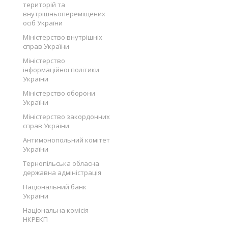
територій та
внутрішньопереміщених
осіб України
Міністерство внутрішніх
справ України
Міністерство
інформаційної політики
України
Міністерство оборони
України
Міністерство закордонних
справ України
Антимонопольний комітет
України
Тернопільська обласна
державна адміністрація
Національний банк
України
Національна комісія
НКРЕКП