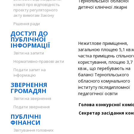
Тернопільської обласної
комісії про відповідність
дитячої клінічної лікарні
проєкту регуляторного
акту вимогам Закону
Рішення ради
ДОСТУП ДО
ПУБЛІЧНОЇ
Нежитлове приміщення,
ІНФОРМАЦІЇ
загальною площею 5,1 кв.м
Звіти на запити
частка приміщень спільног
Нормативно-правові акти
користування, площею 3,7
кв.м., що перебувають на
Подати запит на
балансі Тернопільського
інформацію
обласного комунального
ЗВЕРНЕННЯ
інституту післядипломної
ГРОМАДЯН
педагогічної освіти
Звіти на звернення
Голова конку
Подати звернення
Секретар засід
ПУБЛІЧНІ
ФІНАНСИ
Звітування головних