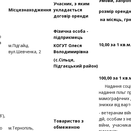
Умови, запро
Учасник, з яким
Місцезнаходження
укладається
розмір орендн
договір оренди
на місяць, грн
Фізична особа -
ю
підприємець
а
10,00 за 1 кв.м
м.Підгайці,
КОГУТ Олеся
вул.Шевченка, 2
Володимирівна
(с.Сільце,
Підгаєцький район)
100,00 за 1 кв.
Надання соціа
надання пільг п
мамографічних 
знижки від варто
- ветеранам ві
'),
дій, особам з ін
Товариство з
війни, учасника
обмеженою
го
м.Тернопіль,