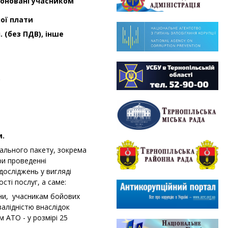
поновані учасником
ої плати
. (без ПДВ), інше
.
м.
льного пакету, зокрема
ри проведенні
досліджень у вигляді
сті послуг, а саме:
йни, учасникам бойових
валідністю внаслідок
м АТО - у розмірі 25