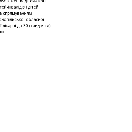
обстеження дітей-сиріт
тей-інвалідів і дітей
за спрямуванням
ернопільської обласної
ї лікарні до 30 (тридцяти)
яць.
.