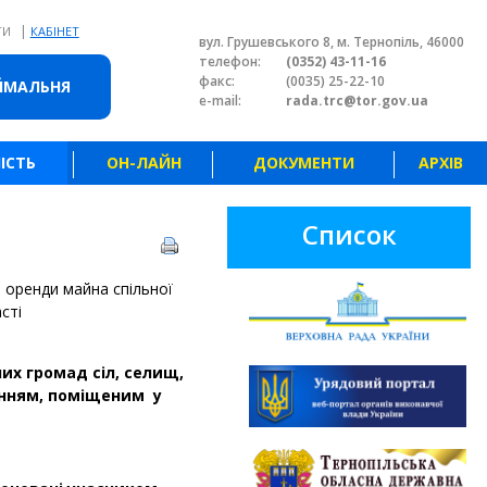
|
ТИ
КАБІНЕТ
вул. Грушевського 8, м. Тернопіль, 46000
телефон:
(0352) 43-11-16
факс:
(0035) 25-22-10
ЙМАЛЬНЯ
e-mail:
rada.trc@tor.gov.ua
ІСТЬ
ОН-ЛАЙН
ДОКУМЕНТИ
АРХІВ
Список
о оренди майна спільної
сті
их громад сіл, селищ,
енням,
поміщеним у