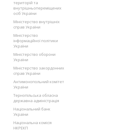
територій та
внутрішньопереміщених
осіб України
Міністерство внутрішніх
справ України
Міністерство
інформаційної політики
України
Міністерство оборони
України
Міністерство закордонних
справ України
Антимонопольний комітет
України
Тернопільська обласна
державна адміністрація
Національний банк
України
Національна комісія
НКРЕКП