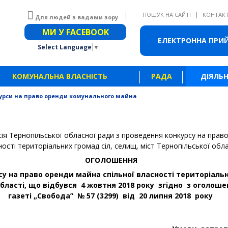
|
ПОШУК НА САЙТІ
КОНТАК
Для людей з вадами зору
Звичайна версія сайту
МИ У FACEBOOK
ЕЛЕКТРОННА ПРИ
Select Language
▼
КОМУНАЛЬНА ВЛАСНІСТЬ
РАДА
ДІЯЛЬН
урси на право оренди комунального майна
ія Тернопільської обласної ради з проведення конкурсу на прав
ності територіальних громад сіл, селищ, міст Тернопільської обла
ОГОЛОШЕННЯ
у на право оренди майна спільної власності територіальн
області, що відбувся 4 жовтня 2018 року згідно з оголош
газеті „Свобода” № 57 (3299) від 20 липня 2018 року