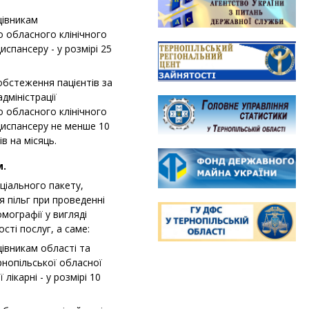
цівникам
о обласного клінічного
испансеру - у розмірі 25
обстеження пацієнтів за
дміністрації
о обласного клінічного
диспансеру не менше 10
ів на місяць.
м.
ального пакету,
 пільг при проведенні
мографії у вигляді
сті послуг, а саме:
івникам області та
рнопільської обласної
ї лікарні - у розмірі 10