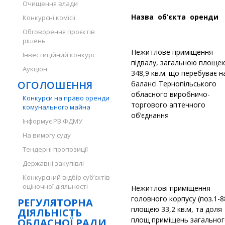
Очищення влади
Назва об’єкта оренди
Конкурсні комісії
Обговорення проєктів
рішень
Нежитлове приміщення
Інвестиційний конкурс
підвалу, загальною площе
Аукціон
348,9 кв.м. що перебуває н
ОГОЛОШЕННЯ
балансі Тернопільського
обласного виробничо-
Конкурси на право оренди
торгового аптечного
комунального майна
об’єднання
Інформує РВ ФДМУ
На вимогу суду
Тендерні пропозиції
Державні закупівлі
Конкурсний відбір суб’єктів
оціночної діяльності
Нежитлові приміщення
головного корпусу (поз.1-88
РЕГУЛЯТОРНА
площею 33,2 кв.м, та доля
ДІЯЛЬНІСТЬ
площ приміщень загально
ОБЛАСНОЇ РАДИ