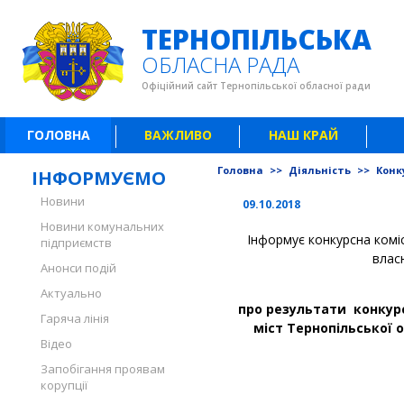
ТЕРНОПІЛЬСЬКА
ОБЛАСНА РАДА
Офіційний сайт Тернопільської обласної ради
ГОЛОВНА
ВАЖЛИВО
НАШ КРАЙ
Головна
>>
Діяльність
>>
Конк
ІНФОРМУЄМО
Новини
09.10.2018
Новини комунальних
Інформує конкурсна коміс
підприємств
влас
Анонси подій
Актуально
про результати конкурс
Гаряча лінія
міст Тернопільської 
Відео
Запобігання проявам
корупції