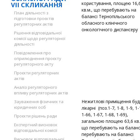
користування, площею 16,
VII СКЛИКАННЯ
кв.м., що перебувають на
План діяльності з
балансі Тернопільського
підготовки проєктів
обласного клінічного
регуляторних актів
онкологічного диспансеру
Рішення відповідальної
комісії щодо регуляторної
діяльності
Повідомлення про
оприлюднення проєкту
регуляторного акту
Проєкти регуляторних
актів
Аналіз регуляторного
впливу регуляторних актів
Нежитлові приміщення буді
Зауваження фізичних та
юридичних осіб
лікарні (поз.1-7, 1-8, 1-9, 1-
1-66, 1-67, 1-68, 1-69),
Проєкти рішень ради
загальною площею 63,6 кв.
Експертний висновок
що перебувають на баланс
відповідальної комісії
перебувають на балансі
Висновок відповідальної