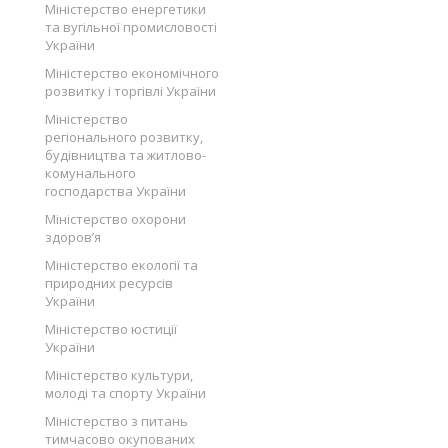
Міністерство енергетики
та вугільної промисловості
України
Міністерство економічного
розвитку і торгівлі України
Міністерство
регіонального розвитку,
будівництва та житлово-
комунального
господарства України
Міністерство охорони
здоров’я
Міністерство екології та
природних ресурсів
України
Міністерство юстиції
України
Міністерство культури,
молоді та спорту України
Міністерство з питань
тимчасово окупованих