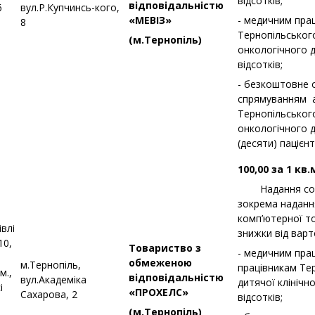
відсотків;
відповідальністю
6
вул.Р.Купчинсь-кого,
«МЕВІЗ»
- медичним пра
8
Тернопільськог
(м.Тернопіль)
онкологічного д
відсотків;
- безкоштовне 
спрямуванням а
Тернопільськог
онкологічного 
(десяти) пацієнт
100,00 за 1 кв.
Надання соці
зокрема надання
комп’ютерної то
влі
знижки від варто
10,
Товариство з
- медичним прац
обмеженою
м.Тернопіль,
працівникам Те
м.,
відповідальністю
вул.Академіка
дитячої клінічно
і
«ПРОХЕЛС»
Сахарова, 2
відсотків;
(м.Тернопіль)