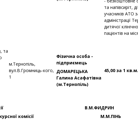
- безкоштовне 
та напівсиріт, ді
учасників АТО 
адміністрації Т
дитячої клінічно
пацієнтів на міс
, та
Фізична особа -
о
підприємець
м.Тернопіль,
вул.В.Громниць-кого,
45,00 за 1 кв.м
ДОМАРЕЦЬКА
1
Галина Асафатівна
(м.Тернопіль)
рсної комісії В.М.ФИДРИН
ання конкурсної комісії М.М.ПІНЬ