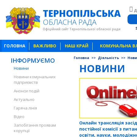
ТЕРНОПІЛЬСЬКА
Д
ОБЛАСНА РАДА
Офіційний сайт Тернопільської обласної ради
ГОЛОВНА
ВАЖЛИВО
НАШ КРАЙ
КОМУНАЛЬНА В
Головна
>>
Діяльність
>>
Нов
ІНФОРМУЄМО
НОВИНИ
Новини
Новини комунальних
підприємств
Анонси подій
Актуально
Гаряча лінія
Відео
Онлайн трансляція засі
Запобігання проявам
постійної комісії з пита
корупції
освіти, науки, молодіжн