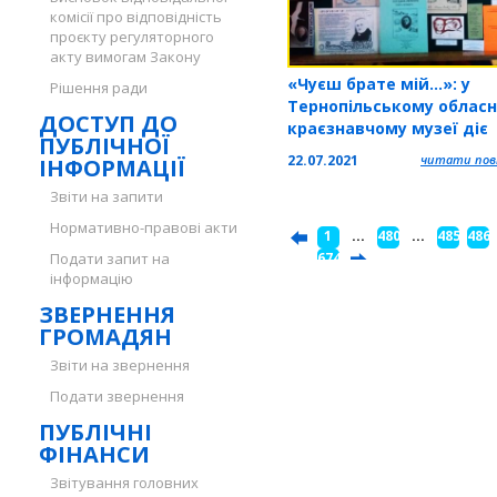
комісії про відповідність
проєкту регуляторного
акту вимогам Закону
«Чуєш брате мій…»: у
Рішення ради
Тернопільському облас
ДОСТУП ДО
краєзнавчому музеї діє
ПУБЛІЧНОЇ
виставка
22.07.2021
читати повн
ІНФОРМАЦІЇ
Звіти на запити
Нормативно-правові акти
1
...
480
...
485
486
Подати запит на
...
674
інформацію
ЗВЕРНЕННЯ
ГРОМАДЯН
Звіти на звернення
Подати звернення
ПУБЛІЧНІ
ФІНАНСИ
Звітування головних