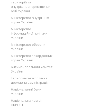
територій та
внутрішньопереміщених
осіб України
Міністерство внутрішніх
справ України
Міністерство
інформаційної політики
України
Міністерство оборони
України
Міністерство закордонних
справ України
Антимонопольний комітет
України
Тернопільська обласна
державна адміністрація
Національний банк
України
Національна комісія
НКРЕКП