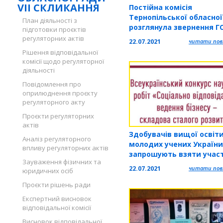
VII СКЛИКАННЯ
Постійна комісія
Тернопільської обласно
План діяльності з
розглянула звернення Г
підготовки проєктів
«Об’єднання учасників 
регуляторних актів
22.07.2021
читати повн
Тернопілля» щодо участ
Рішення відповідальної
музичних виконавців з
комісії щодо регуляторної
Російської Федерації у
діяльності
фестивалі «Файне Місто
Повідомлення про
оприлюднення проєкту
регуляторного акту
Проєкти регуляторних
актів
Здобувачів вищої освіти
Аналіз регуляторного
молодих учених України
впливу регуляторних актів
запрошують взяти участ
Зауваження фізичних та
Всеукраїнському конкур
22.07.2021
читати повн
юридичних осіб
наукових робіт
Проєкти рішень ради
Експертний висновок
відповідальної комісії
Висновок відповідальної