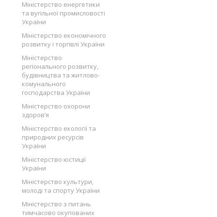
Міністерство енергетики
та вугільної промисловості
України
Міністерство економічного
розвитку і торгівлі України
Міністерство
регіонального розвитку,
будівництва та житлово-
комунального
господарства України
Міністерство охорони
здоров’я
Міністерство екології та
природних ресурсів
України
Міністерство юстиції
України
Міністерство культури,
молоді та спорту України
Міністерство з питань
тимчасово окупованих