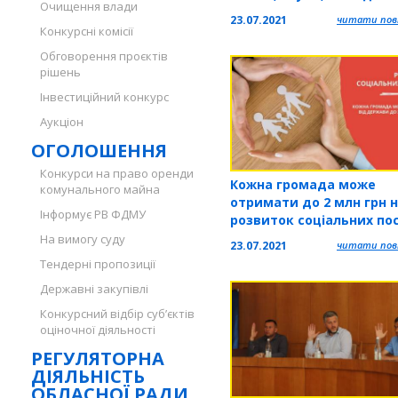
Очищення влади
політики, фізичної культ
23.07.2021
читати повн
спорту
Конкурсні комісії
Обговорення проєктів
рішень
Інвестиційний конкурс
Аукціон
ОГОЛОШЕННЯ
Конкурси на право оренди
Кожна громада може
комунального майна
отримати до 2 млн грн 
Інформує РВ ФДМУ
розвиток соціальних пос
рамках пілотного проек
На вимогу суду
23.07.2021
читати повн
Тендерні пропозиції
Державні закупівлі
Конкурсний відбір суб’єктів
оціночної діяльності
РЕГУЛЯТОРНА
ДІЯЛЬНІСТЬ
ОБЛАСНОЇ РАДИ