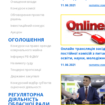
Очищення влади
області на 2021—2025 ро
11.06.2021
читати повн
Конкурсні комісії
Обговорення проєктів
рішень
Інвестиційний конкурс
Аукціон
ОГОЛОШЕННЯ
Конкурси на право оренди
Онлайн трансляція засі
комунального майна
постійної комісій з пита
Інформує РВ ФДМУ
освіти, науки, молодіжн
політики, фізичної культ
На вимогу суду
11.06.2021
читати повн
спорту
Тендерні пропозиції
Державні закупівлі
Конкурсний відбір суб’єктів
оціночної діяльності
РЕГУЛЯТОРНА
ДІЯЛЬНІСТЬ
ОБЛАСНОЇ РАДИ