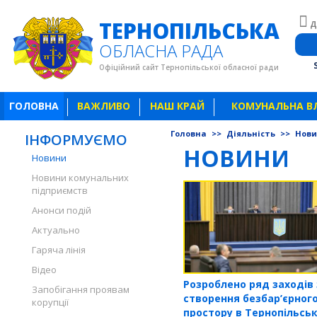
ТЕРНОПІЛЬСЬКА
Д
ОБЛАСНА РАДА
Офіційний сайт Тернопільської обласної ради
ГОЛОВНА
ВАЖЛИВО
НАШ КРАЙ
КОМУНАЛЬНА В
Головна
>>
Діяльність
>>
Нов
ІНФОРМУЄМО
НОВИНИ
Новини
Новини комунальних
підприємств
Анонси подій
Актуально
Гаряча лінія
Відео
Розроблено ряд заходів 
Запобігання проявам
створення безбар’єрног
корупції
простору в Тернопільськ