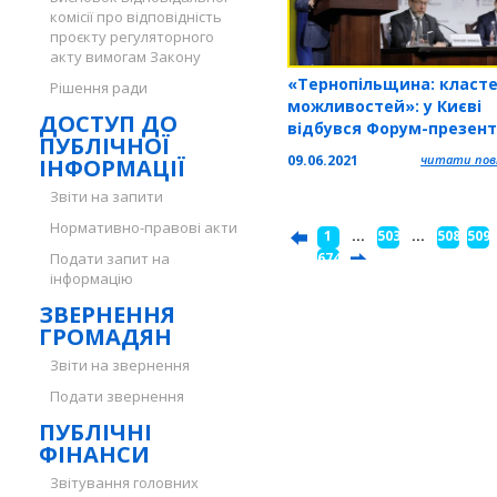
комісії про відповідність
проєкту регуляторного
акту вимогам Закону
«Тернопільщина: класт
Рішення ради
можливостей»: у Києві
ДОСТУП ДО
відбувся Форум-презент
ПУБЛІЧНОЇ
09.06.2021
читати повн
ІНФОРМАЦІЇ
Звіти на запити
Нормативно-правові акти
1
...
503
...
508
509
Подати запит на
...
674
інформацію
ЗВЕРНЕННЯ
ГРОМАДЯН
Звіти на звернення
Подати звернення
ПУБЛІЧНІ
ФІНАНСИ
Звітування головних