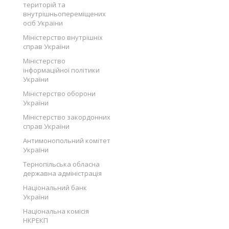
територій та
внутрішньопереміщених
осіб України
Міністерство внутрішніх
справ України
Міністерство
інформаційної політики
України
Міністерство оборони
України
Міністерство закордонних
справ України
Антимонопольний комітет
України
Тернопільська обласна
державна адміністрація
Національний банк
України
Національна комісія
НКРЕКП