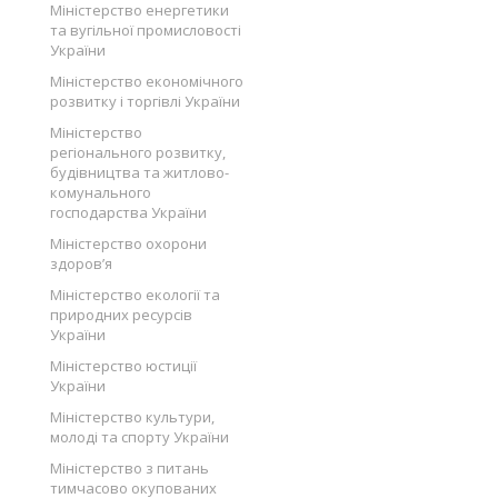
Міністерство енергетики
та вугільної промисловості
України
Міністерство економічного
розвитку і торгівлі України
Міністерство
регіонального розвитку,
будівництва та житлово-
комунального
господарства України
Міністерство охорони
здоров’я
Міністерство екології та
природних ресурсів
України
Міністерство юстиції
України
Міністерство культури,
молоді та спорту України
Міністерство з питань
тимчасово окупованих