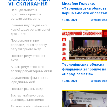
VII СКЛИКАННЯ
Михайло Головко:
«Тернопільська область
План діяльності з
перша з-поміж областе
підготовки проєктів
України, інвестиційну
регуляторних актів
10.06.2021
читати повн
привабливість якої
Рішення відповідальної
презентовано в столиці
комісії щодо регуляторної
діяльності
Повідомлення про
оприлюднення проєкту
регуляторного акту
Проєкти регуляторних
актів
Тернопільська обласна
Аналіз регуляторного
філармонія запрошує на
впливу регуляторних актів
«Парад солістів»
Зауваження фізичних та
10.06.2021
читати повн
юридичних осіб
Проєкти рішень ради
Експертний висновок
відповідальної комісії
Висновок відповідальної