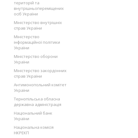
територій та
внутрішньопереміщених
осіб України
Міністерство внутрішніх
справ України
Міністерство
інформаційної політики
України
Міністерство оборони
України
Міністерство закордонних
справ України
Антимонопольний комітет
України
Тернопільська обласна
державна адміністрація
Національний банк
України
Національна комісія
НКРЕКП