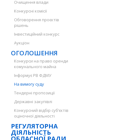
Очищення влади
Конкурсні комісії
Обговорення проєктів
рішень
Інвестиційний конкурс
Аукціон
ОГОЛОШЕННЯ
Конкурси на право оренди
комунального майна
Інформує РВ ФДМУ
На вимогу суду
Тендерні пропозиції
Державні закупівлі
Конкурсний відбір суб’єктів
оціночної діяльності
РЕГУЛЯТОРНА
ДІЯЛЬНІСТЬ
ОБЛАСНОЇ РАДИ