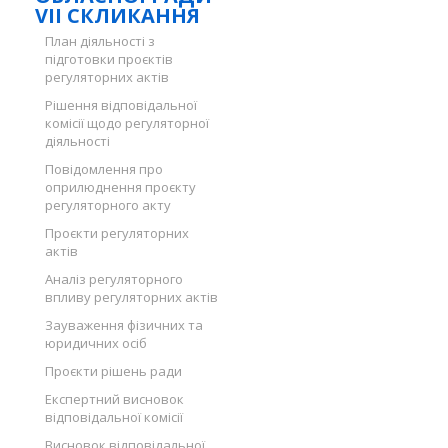
VII СКЛИКАННЯ
План діяльності з
підготовки проєктів
регуляторних актів
Рішення відповідальної
комісії щодо регуляторної
діяльності
Повідомлення про
оприлюднення проєкту
регуляторного акту
Проєкти регуляторних
актів
Аналіз регуляторного
впливу регуляторних актів
Зауваження фізичних та
юридичних осіб
Проєкти рішень ради
Експертний висновок
відповідальної комісії
Висновок відповідальної