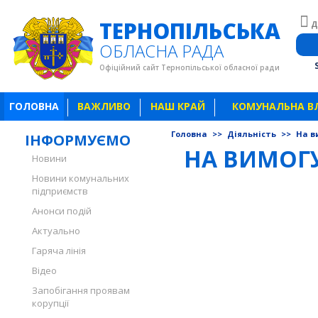
ТЕРНОПІЛЬСЬКА
Д
ОБЛАСНА РАДА
Офіційний сайт Тернопільської обласної ради
ГОЛОВНА
ВАЖЛИВО
НАШ КРАЙ
КОМУНАЛЬНА В
Головна
>>
Діяльність
>>
На в
ІНФОРМУЄМО
НА ВИМОГ
Новини
Новини комунальних
підприємств
Анонси подій
Актуально
Гаряча лінія
Відео
Запобігання проявам
корупції