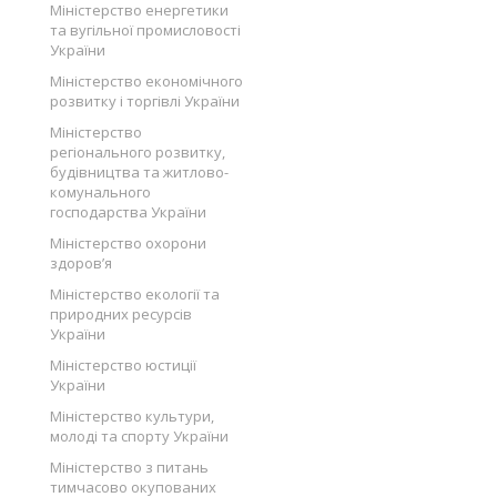
Міністерство енергетики
та вугільної промисловості
України
Міністерство економічного
розвитку і торгівлі України
Міністерство
регіонального розвитку,
будівництва та житлово-
комунального
господарства України
Міністерство охорони
здоров’я
Міністерство екології та
природних ресурсів
України
Міністерство юстиції
України
Міністерство культури,
молоді та спорту України
Міністерство з питань
тимчасово окупованих