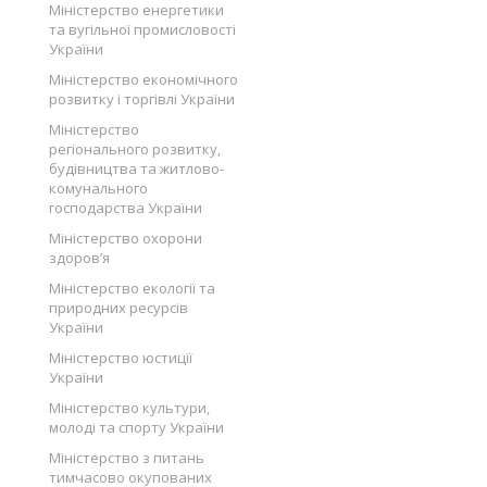
Міністерство енергетики
та вугільної промисловості
України
Міністерство економічного
розвитку і торгівлі України
Міністерство
регіонального розвитку,
будівництва та житлово-
комунального
господарства України
Міністерство охорони
здоров’я
Міністерство екології та
природних ресурсів
України
Міністерство юстиції
України
Міністерство культури,
молоді та спорту України
Міністерство з питань
тимчасово окупованих