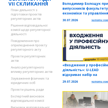
VII СКЛИКАННЯ
Володимир Болєщук при
випускників факультету
План діяльності з
економіки та управлінн
підготовки проєктів
регуляторних актів
30.07.2026
читати повн
Рішення відповідальної
комісії щодо регуляторної
діяльності
Повідомлення про
оприлюднення проєкту
регуляторного акту
Проєкти регуляторних
актів
«Входження у професійн
Аналіз регуляторного
діяльність»: U-LEAD
впливу регуляторних актів
відкриває набір на
Зауваження фізичних та
п'ятитижневу навчальн
29.07.2026
читати повн
юридичних осіб
програму
Проєкти рішень ради
Експертний висновок
відповідальної комісії
Висновок відповідальної