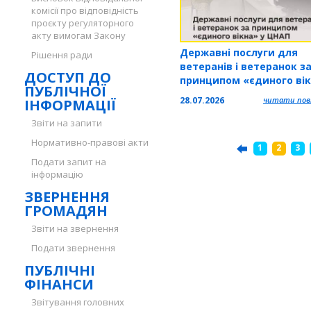
комісії про відповідність
проєкту регуляторного
акту вимогам Закону
Державні послуги для
Рішення ради
ветеранів і ветеранок з
ДОСТУП ДО
принципом «єдиного вік
ПУБЛІЧНОЇ
ЦНАП
28.07.2026
читати повн
ІНФОРМАЦІЇ
Звіти на запити
Нормативно-правові акти
1
2
3
Подати запит на
інформацію
ЗВЕРНЕННЯ
ГРОМАДЯН
Звіти на звернення
Подати звернення
ПУБЛІЧНІ
ФІНАНСИ
Звітування головних