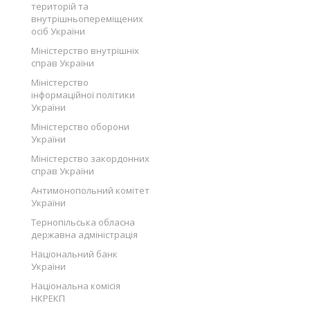
територій та
внутрішньопереміщених
осіб України
Міністерство внутрішніх
справ України
Міністерство
інформаційної політики
України
Міністерство оборони
України
Міністерство закордонних
справ України
Антимонопольний комітет
України
Тернопільська обласна
державна адміністрація
Національний банк
України
Національна комісія
НКРЕКП