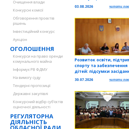
Очищення влади
використати громада
03.08.2026
читати повн
Конкурсні комісії
Обговорення проєктів
рішень
Інвестиційний конкурс
Аукціон
ОГОЛОШЕННЯ
Конкурси на право оренди
Розвиток освіти, підтр
комунального майна
спорту та забезпечення
Інформує РВ ФДМУ
дітей: підсумки засідан
постійної комісії
На вимогу суду
30.07.2026
читати повн
Тернопільської обласно
Тендерні пропозиції
Державні закупівлі
Конкурсний відбір суб’єктів
оціночної діяльності
РЕГУЛЯТОРНА
ДІЯЛЬНІСТЬ
ОБЛАСНОЇ РАДИ