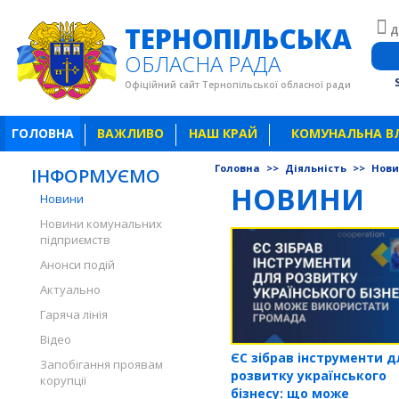
ТЕРНОПІЛЬСЬКА
Д
ОБЛАСНА РАДА
Офіційний сайт Тернопільської обласної ради
ГОЛОВНА
ВАЖЛИВО
НАШ КРАЙ
КОМУНАЛЬНА В
Головна
>>
Діяльність
>>
Нов
ІНФОРМУЄМО
НОВИНИ
Новини
Новини комунальних
підприємств
Анонси подій
Актуально
Гаряча лінія
Відео
ЄС зібрав інструменти д
Запобігання проявам
розвитку українського
корупції
бізнесу: що може