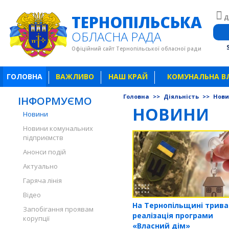
ТЕРНОПІЛЬСЬКА
Д
ОБЛАСНА РАДА
Офіційний сайт Тернопільської обласної ради
ГОЛОВНА
ВАЖЛИВО
НАШ КРАЙ
КОМУНАЛЬНА В
Головна
>>
Діяльність
>>
Нов
ІНФОРМУЄМО
НОВИНИ
Новини
Новини комунальних
підприємств
Анонси подій
Актуально
Гаряча лінія
Відео
На Тернопільщині трива
Запобігання проявам
реалізація програми
корупції
«Власний дім»