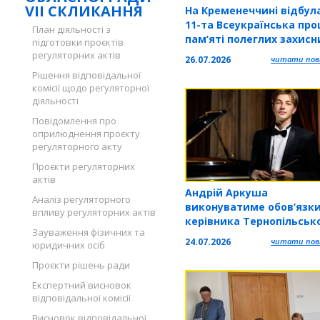
VII СКЛИКАННЯ
На Кременеччині відбул
11-та Всеукраїнська пр
План діяльності з
пам’яті полеглих захисн
підготовки проєктів
України
регуляторних актів
26.07.2026
читати повн
Рішення відповідальної
комісії щодо регуляторної
діяльності
Повідомлення про
оприлюднення проєкту
регуляторного акту
Проєкти регуляторних
актів
Андрій Аркуша
Аналіз регуляторного
виконуватиме обов’язк
впливу регуляторних актів
керівника Тернопільськ
Зауваження фізичних та
обласної філармонії
24.07.2026
читати повн
юридичних осіб
Проєкти рішень ради
Експертний висновок
відповідальної комісії
Висновок відповідальної