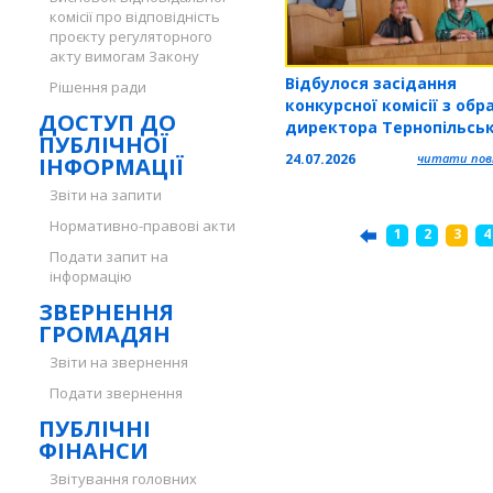
комісії про відповідність
проєкту регуляторного
акту вимогам Закону
Відбулося засідання
Рішення ради
конкурсної комісії з обр
ДОСТУП ДО
директора Тернопільськ
ПУБЛІЧНОЇ
обласної філармонії
24.07.2026
читати повн
ІНФОРМАЦІЇ
Звіти на запити
Нормативно-правові акти
1
2
3
4
Подати запит на
інформацію
ЗВЕРНЕННЯ
ГРОМАДЯН
Звіти на звернення
Подати звернення
ПУБЛІЧНІ
ФІНАНСИ
Звітування головних