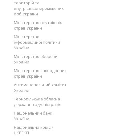
територій та
внутрішньопереміщених
осіб України
Міністерство внутрішніх
справ України
Міністерство
інформаційної політики
України
Міністерство оборони
України
Міністерство закордонних
справ України
Антимонопольний комітет
України
Тернопільська обласна
державна адміністрація
Національний банк
України
Національна комісія
НКРЕКП