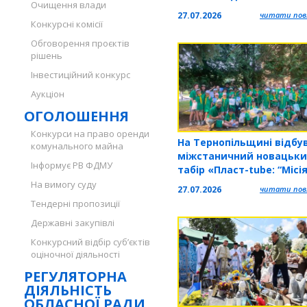
Очищення влади
27.07.2026
читати повн
Конкурсні комісії
Обговорення проєктів
рішень
Інвестиційний конкурс
Аукціон
ОГОЛОШЕННЯ
Конкурси на право оренди
На Тернопільщині відбу
комунального майна
міжстаничний новацьк
Інформує РВ ФДМУ
табір «Пласт-tube: “Місі
Донат"»
На вимогу суду
27.07.2026
читати повн
Тендерні пропозиції
Державні закупівлі
Конкурсний відбір суб’єктів
оціночної діяльності
РЕГУЛЯТОРНА
ДІЯЛЬНІСТЬ
ОБЛАСНОЇ РАДИ