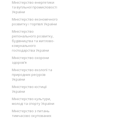
Міністерство енергетики
та вугільної промисловості
України
Міністерство економічного
розвитку і торгівлі України
Міністерство
регіонального розвитку,
будівництва та житлово-
комунального
господарства України
Міністерство охорони
здоров’я
Міністерство екології та
природних ресурсів
України
Міністерство юстиції
України
Міністерство культури,
молоді та спорту України
Міністерство з питань
тимчасово окупованих