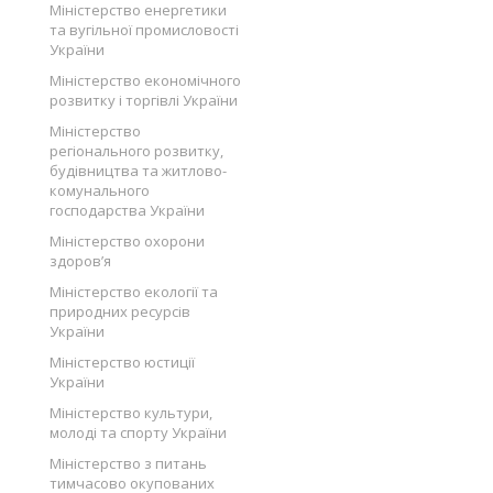
Міністерство енергетики
та вугільної промисловості
України
Міністерство економічного
розвитку і торгівлі України
Міністерство
регіонального розвитку,
будівництва та житлово-
комунального
господарства України
Міністерство охорони
здоров’я
Міністерство екології та
природних ресурсів
України
Міністерство юстиції
України
Міністерство культури,
молоді та спорту України
Міністерство з питань
тимчасово окупованих