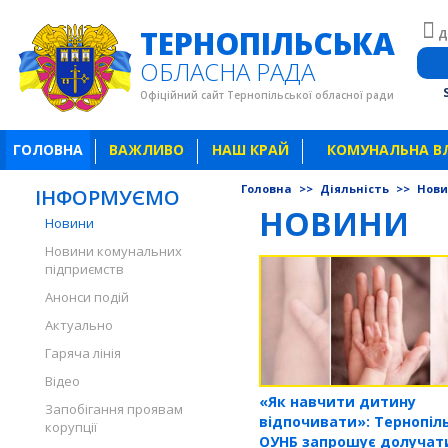
ТЕРНОПІЛЬСЬКА
Д
ОБЛАСНА РАДА
Офіційний сайт Тернопільської обласної ради
ГОЛОВНА
ВАЖЛИВО
НАШ КРАЙ
КОМУНАЛЬНА В
Головна
>>
Діяльність
>>
Нов
ІНФОРМУЄМО
НОВИНИ
Новини
Новини комунальних
підприємств
Анонси подій
Актуально
Гаряча лінія
Відео
«Як навчити дитину
Запобігання проявам
відпочивати»: Тернопіл
корупції
ОУНБ запрошує долучат