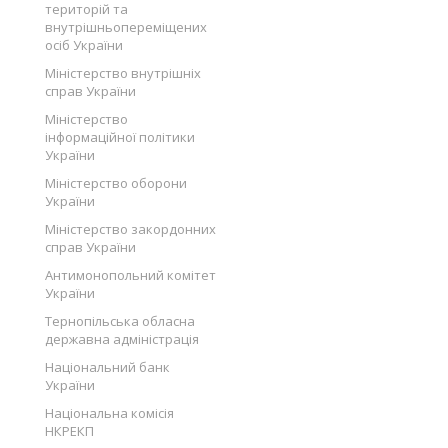
територій та
внутрішньопереміщених
осіб України
Міністерство внутрішніх
справ України
Міністерство
інформаційної політики
України
Міністерство оборони
України
Міністерство закордонних
справ України
Антимонопольний комітет
України
Тернопільська обласна
державна адміністрація
Національний банк
України
Національна комісія
НКРЕКП