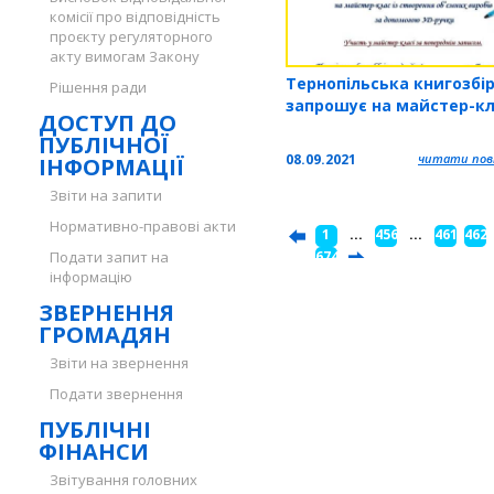
комісії про відповідність
проєкту регуляторного
акту вимогам Закону
Тернопільська книгозбі
Рішення ради
запрошує на майстер-к
ДОСТУП ДО
ПУБЛІЧНОЇ
08.09.2021
читати повн
ІНФОРМАЦІЇ
Звіти на запити
Нормативно-правові акти
1
...
456
...
461
462
Подати запит на
...
674
інформацію
ЗВЕРНЕННЯ
ГРОМАДЯН
Звіти на звернення
Подати звернення
ПУБЛІЧНІ
ФІНАНСИ
Звітування головних