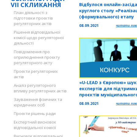
VII СКЛИКАННЯ
Відбулося онлайн-засід
круглого столу «Реалізаці
План діяльності з
(формувального) етапу
підготовки проєктів
інноваційного освітньог
регуляторних актів
08.09.2021
читати повн
експерименту «ЕКО-шко
Рішення відповідальної
закладах освіти
комісії щодо регуляторної
Тернопільської області:
діяльності
виклики і досягнення»
Повідомлення про
оприлюднення проєкту
регуляторного акту
Проєкти регуляторних
актів
«U-LEAD з Європою» шук
Аналіз регуляторного
експертів для підтримк
впливу регуляторних актів
проєктів муніципальног
Зауваження фізичних та
партнерства
08.09.2021
читати повн
юридичних осіб
Проєкти рішень ради
Експертний висновок
відповідальної комісії
Висновок відповідальної