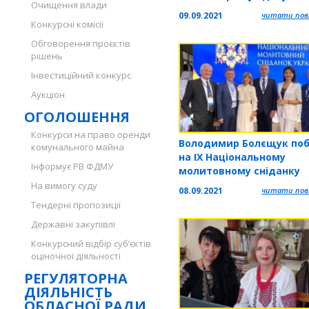
Очищення влади
до zoom-конференції
09.09.2021
читати повн
Конкурсні комісії
Обговорення проєктів
рішень
Інвестиційний конкурс
Аукціон
ОГОЛОШЕННЯ
Конкурси на право оренди
Володимир Болєщук поб
комунального майна
на ІХ Національному
Інформує РВ ФДМУ
молитовному сніданку
України
На вимогу суду
08.09.2021
читати повн
Тендерні пропозиції
Державні закупівлі
Конкурсний відбір суб’єктів
оціночної діяльності
РЕГУЛЯТОРНА
ДІЯЛЬНІСТЬ
ОБЛАСНОЇ РАДИ