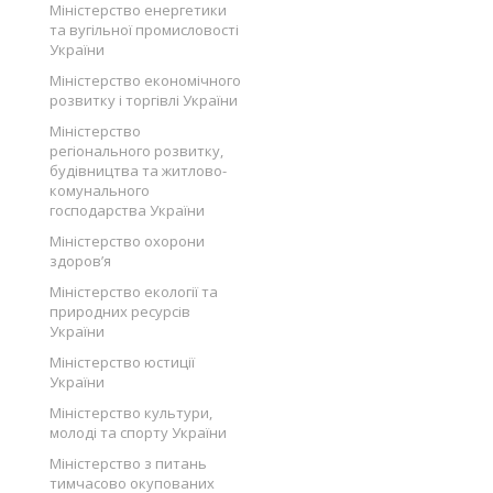
Міністерство енергетики
та вугільної промисловості
України
Міністерство економічного
розвитку і торгівлі України
Міністерство
регіонального розвитку,
будівництва та житлово-
комунального
господарства України
Міністерство охорони
здоров’я
Міністерство екології та
природних ресурсів
України
Міністерство юстиції
України
Міністерство культури,
молоді та спорту України
Міністерство з питань
тимчасово окупованих