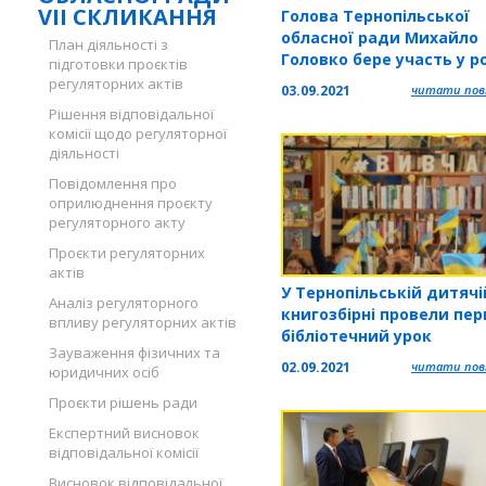
VII СКЛИКАННЯ
Голова Тернопільської
обласної ради Михайло
План діяльності з
Головко бере участь у р
підготовки проєктів
V Форуму місцевого роз
регуляторних актів
03.09.2021
читати повн
Рішення відповідальної
комісії щодо регуляторної
діяльності
Повідомлення про
оприлюднення проєкту
регуляторного акту
Проєкти регуляторних
актів
У Тернопільській дитячі
Аналіз регуляторного
книгозбірні провели пе
впливу регуляторних актів
бібліотечний урок
Зауваження фізичних та
02.09.2021
читати повн
юридичних осіб
Проєкти рішень ради
Експертний висновок
відповідальної комісії
Висновок відповідальної