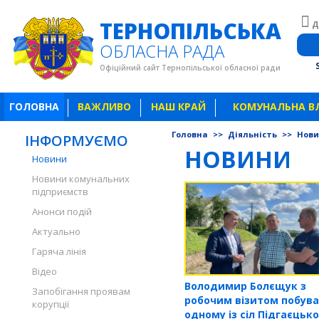
ТЕРНОПІЛЬСЬКА
Д
ОБЛАСНА РАДА
Офіційний сайт Тернопільської обласної ради
ГОЛОВНА
ВАЖЛИВО
НАШ КРАЙ
КОМУНАЛЬНА В
Головна
>>
Діяльність
>>
Нов
ІНФОРМУЄМО
НОВИНИ
Новини
Новини комунальних
підприємств
Анонси подій
Актуально
Гаряча лінія
Відео
Володимир Болєщук з
Запобігання проявам
робочим візитом побува
корупції
одному із сіл Підгаєцько