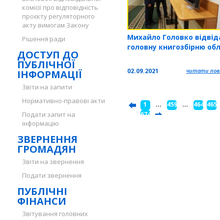
комісії про відповідність
проєкту регуляторного
акту вимогам Закону
Михайло Головко відвід
Рішення ради
головну книгозбірню обл
ДОСТУП ДО
ПУБЛІЧНОЇ
02.09.2021
читати повн
ІНФОРМАЦІЇ
Звіти на запити
Нормативно-правові акти
1
...
459
...
464
465
Подати запит на
...
674
інформацію
ЗВЕРНЕННЯ
ГРОМАДЯН
Звіти на звернення
Подати звернення
ПУБЛІЧНІ
ФІНАНСИ
Звітування головних