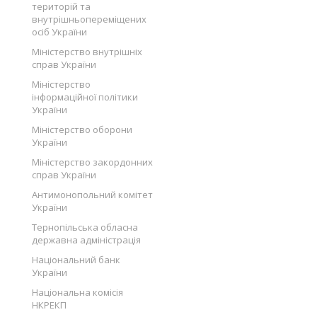
територій та
внутрішньопереміщених
осіб України
Міністерство внутрішніх
справ України
Міністерство
інформаційної політики
України
Міністерство оборони
України
Міністерство закордонних
справ України
Антимонопольний комітет
України
Тернопільська обласна
державна адміністрація
Національний банк
України
Національна комісія
НКРЕКП