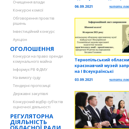
Очищення влади
громади
06.09.2021
читати повн
Конкурсні комісії
Обговорення проєктів
рішень
Інвестиційний конкурс
Аукціон
ОГОЛОШЕННЯ
Конкурси на право оренди
Тернопільський обласн
комунального майна
краєзнавчий музей зап
Інформує РВ ФДМУ
на І Всеукраїнські
Головинівські науково-
На вимогу суду
03.09.2021
читати повн
краєзнавчі педагогічні
Тендерні пропозиції
читання
Державні закупівлі
Конкурсний відбір суб’єктів
оціночної діяльності
РЕГУЛЯТОРНА
ДІЯЛЬНІСТЬ
ОБЛАСНОЇ РАДИ