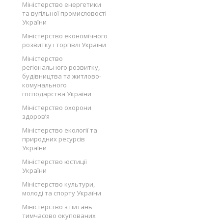
Міністерство енергетики
та вугільної промисловості
України
Міністерство економічного
розвитку і торгівлі України
Міністерство
регіонального розвитку,
будівництва та житлово-
комунального
господарства України
Міністерство охорони
здоров’я
Міністерство екології та
природних ресурсів
України
Міністерство юстиції
України
Міністерство культури,
молоді та спорту України
Міністерство з питань
тимчасово окупованих