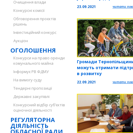
Очищення влади
1921 років на Тернопіль
23.09.2021
читати повн
місця пам'яті»
Конкурсні комісії
Обговорення проєктів
рішень
Інвестиційний конкурс
Аукціон
ОГОЛОШЕННЯ
Конкурси на право оренди
Громади Тернопільщин
комунального майна
можуть отримати підтр
Інформує РВ ФДМУ
в розвитку
велоінфраструктури
На вимогу суду
22.09.2021
читати повн
Тендерні пропозиції
Державні закупівлі
Конкурсний відбір суб’єктів
оціночної діяльності
РЕГУЛЯТОРНА
ДІЯЛЬНІСТЬ
ОБЛАСНОЇ РАДИ