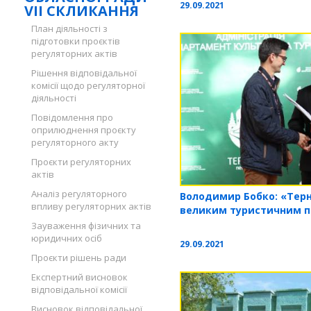
29.09.2021
VII СКЛИКАННЯ
План діяльності з
підготовки проєктів
регуляторних актів
Рішення відповідальної
комісії щодо регуляторної
діяльності
Повідомлення про
оприлюднення проєкту
регуляторного акту
Проєкти регуляторних
актів
Аналіз регуляторного
Володимир Бобко: «Тер
впливу регуляторних актів
великим туристичним п
Зауваження фізичних та
юридичних осіб
29.09.2021
Проєкти рішень ради
Експертний висновок
відповідальної комісії
Висновок відповідальної