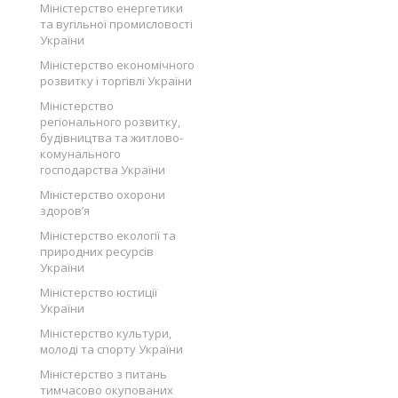
Міністерство енергетики
та вугільної промисловості
України
Міністерство економічного
розвитку і торгівлі України
Міністерство
регіонального розвитку,
будівництва та житлово-
комунального
господарства України
Міністерство охорони
здоров’я
Міністерство екології та
природних ресурсів
України
Міністерство юстиції
України
Міністерство культури,
молоді та спорту України
Міністерство з питань
тимчасово окупованих