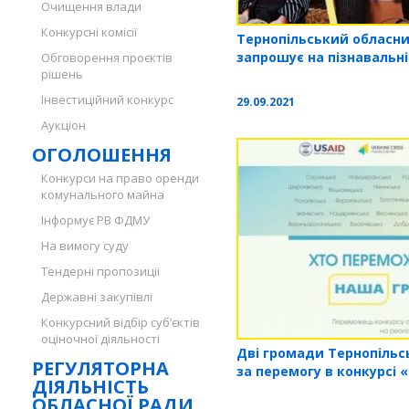
Очищення влади
Конкурсні комісії
Тернопільський обласн
запрошує на пізнавальн
Обговорення проєктів
рішень
Інвестиційний конкурс
29.09.2021
Аукціон
ОГОЛОШЕННЯ
Конкурси на право оренди
комунального майна
Інформує РВ ФДМУ
На вимогу суду
Тендерні пропозиції
Державні закупівлі
Конкурсний відбір суб’єктів
оціночної діяльності
Дві громади Тернопільс
РЕГУЛЯТОРНА
за перемогу в конкурсі
ДІЯЛЬНІСТЬ
ОБЛАСНОЇ РАДИ