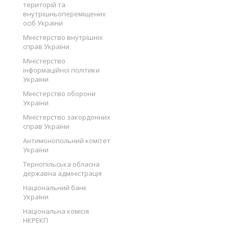
територій та
внутрішньопереміщених
осіб України
Міністерство внутрішніх
справ України
Міністерство
інформаційної політики
України
Міністерство оборони
України
Міністерство закордонних
справ України
Антимонопольний комітет
України
Тернопільська обласна
державна адміністрація
Національний банк
України
Національна комісія
НКРЕКП