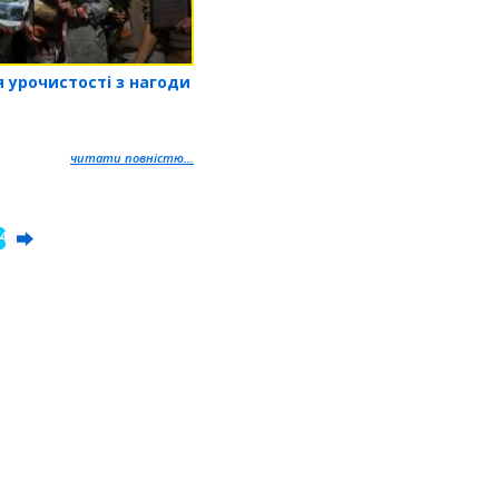
 урочистості з нагоди
читати повністю...
4