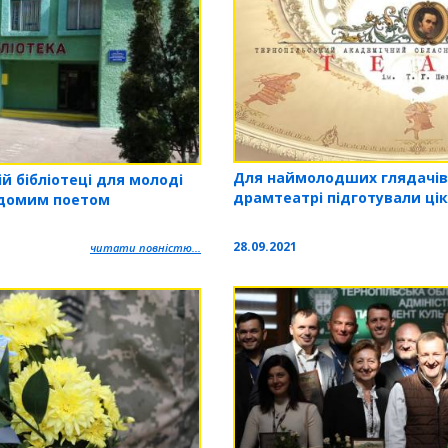
Для наймолодших глядачів
ій бібліотеці для молоді
драмтеатрі підготували цік
відомим поетом
28.09.2021
читати повністю...