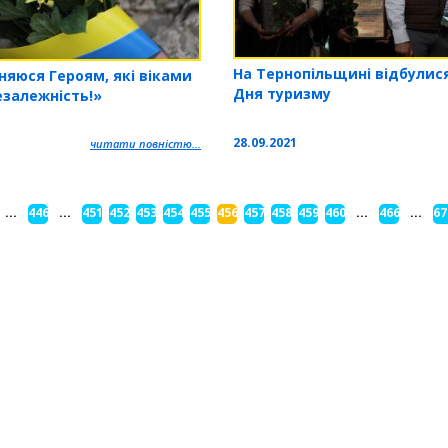
На Тернопільщині відбулися
няюся Героям, які віками
Дня туризму
езалежність!»
28.09.2021
читати повністю...
...
446
...
451
452
453
454
455
456
457
458
459
460
...
466
...
67