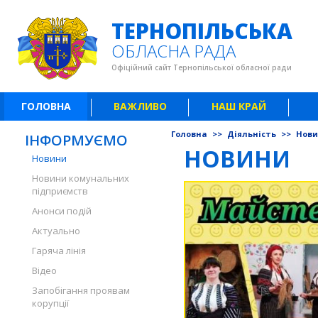
ТЕРНОПІЛЬСЬКА
ОБЛАСНА РАДА
Офіційний сайт Тернопільської обласної ради
ГОЛОВНА
ВАЖЛИВО
НАШ КРАЙ
Головна
>>
Діяльність
>>
Нов
ІНФОРМУЄМО
НОВИНИ
Новини
Новини комунальних
підприємств
Анонси подій
Актуально
Гаряча лінія
Відео
Запобігання проявам
корупції