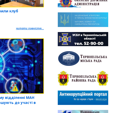
рили клуб
читати повністю...
му відділенні МАН
ошують до участі в