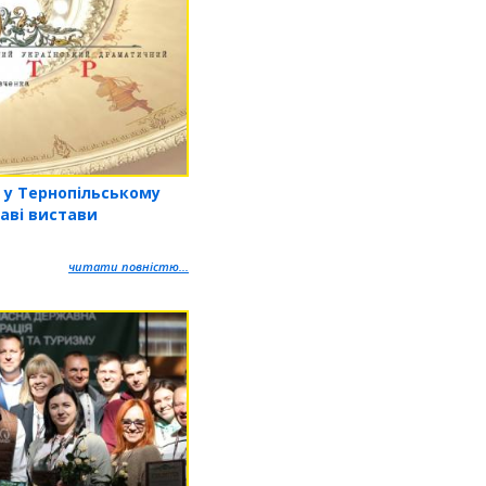
 у Тернопільському
аві вистави
читати повністю...