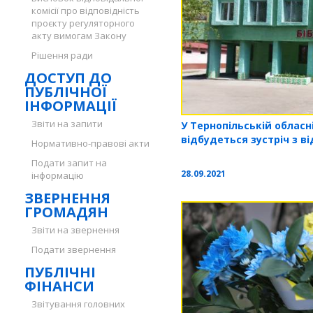
комісії про відповідність
проєкту регуляторного
акту вимогам Закону
Рішення ради
ДОСТУП ДО
ПУБЛІЧНОЇ
ІНФОРМАЦІЇ
Звіти на запити
У Тернопільській обласн
відбудеться зустріч з 
Нормативно-правові акти
Подати запит на
28.09.2021
інформацію
ЗВЕРНЕННЯ
ГРОМАДЯН
Звіти на звернення
Подати звернення
ПУБЛІЧНІ
ФІНАНСИ
Звітування головних