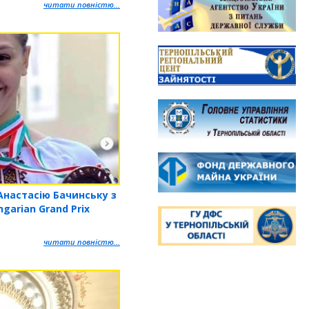
читати повністю...
Анастасію Бачинську з
garian Grand Prix
читати повністю...