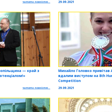
29.09.2021
читати повністю...
Михайло Головко привітав 
нопільщина — край з
вдалим виступом на 8th Hun
отенціалом!»
Competition
29.09.2021
читати повністю...