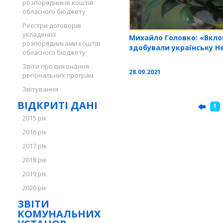
розпорядників коштів
обласного бюджету
Реєстри договорів
укладених
Михайло Головко: «Вкло
розпорядниками коштів
здобували українську Н
обласного бюджету
Звіти про виконання
28.09.2021
регіональних програм
Звітування
ВІДКРИТІ ДАНІ
1
2015 рік
2016 рік
2017 рік
2018 рік
2019 рік
2020 рік
ЗВІТИ
КОМУНАЛЬНИХ