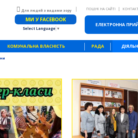
|
ПОШУК НА САЙТІ
КОНТАК
Для людей з вадами зору
Звичайна версія сайту
МИ У FACEBOOK
ЕЛЕКТРОННА ПРИ
Select Language
▼
КОМУНАЛЬНА ВЛАСНІСТЬ
РАДА
ДІЯЛЬН
ини