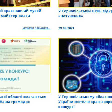
ий краєзнавчий музей
У Тернопільській ОУНБ відк
і майстер-класи
«Натхнення»
читати повністю...
29.09.2021
У Тернопільському обласно
ької області змагаються
України жителів краю запр
 «Наша громада»
конкурсі