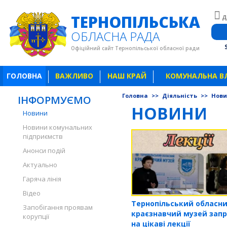
ТЕРНОПІЛЬСЬКА
Д
ОБЛАСНА РАДА
Офіційний сайт Тернопільської обласної ради
ГОЛОВНА
ВАЖЛИВО
НАШ КРАЙ
КОМУНАЛЬНА В
Головна
>>
Діяльність
>>
Нов
ІНФОРМУЄМО
НОВИНИ
Новини
Новини комунальних
підприємств
Анонси подій
Актуально
Гаряча лінія
Відео
Тернопільський обласн
Запобігання проявам
краєзнавчий музей зап
корупції
на цікаві лекції