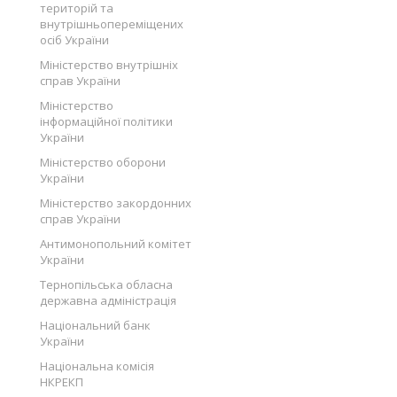
територій та
внутрішньопереміщених
осіб України
Міністерство внутрішніх
справ України
Міністерство
інформаційної політики
України
Міністерство оборони
України
Міністерство закордонних
справ України
Антимонопольний комітет
України
Тернопільська обласна
державна адміністрація
Національний банк
України
Національна комісія
НКРЕКП