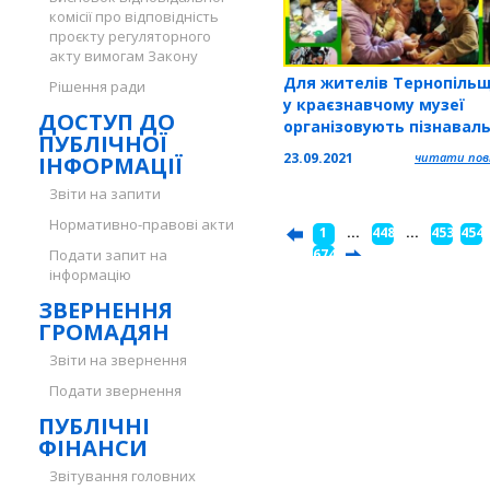
комісії про відповідність
проєкту регуляторного
акту вимогам Закону
Для жителів Тернопіль
Рішення ради
у краєзнавчому музеї
ДОСТУП ДО
організовують пізнаваль
ПУБЛІЧНОЇ
квести
23.09.2021
читати повн
ІНФОРМАЦІЇ
Звіти на запити
Нормативно-правові акти
1
...
448
...
453
454
Подати запит на
...
674
інформацію
ЗВЕРНЕННЯ
ГРОМАДЯН
Звіти на звернення
Подати звернення
ПУБЛІЧНІ
ФІНАНСИ
Звітування головних