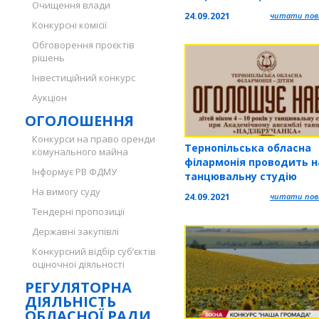
Очищення влади
24.09.2021
читати повн
Конкурсні комісії
Обговорення проєктів
рішень
Інвестиційний конкурс
Аукціон
ОГОЛОШЕННЯ
Конкурси на право оренди
Тернопільська обласна
комунального майна
філармонія проводить на
Інформує РВ ФДМУ
танцювальну студію
На вимогу суду
24.09.2021
читати повн
Тендерні пропозиції
Державні закупівлі
Конкурсний відбір суб’єктів
оціночної діяльності
РЕГУЛЯТОРНА
ДІЯЛЬНІСТЬ
ОБЛАСНОЇ РАДИ