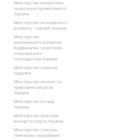
Міністерство енергетики
та вугільної промисловості
України
Міністерство економічного
розвитку і торгівлі України
Міністерство
регіонального розвитку,
будівництва та житлово-
комунального
господарства України
Міністерство охорони
здоров’я
Міністерство екології та
природних ресурсів
України
Міністерство юстиції
України
Міністерство культури,
молоді та спорту України
Міністерство з питань
тимчасово окупованих