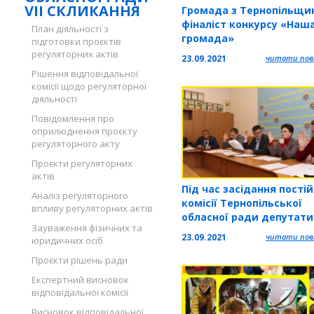
VII СКЛИКАННЯ
Громада з Тернопільщи
фіналіст конкурсу «Наш
План діяльності з
громада»
підготовки проєктів
регуляторних актів
23.09.2021
читати повн
Рішення відповідальної
комісії щодо регуляторної
діяльності
Повідомлення про
оприлюднення проєкту
регуляторного акту
Проєкти регуляторних
актів
Під час засідання постій
Аналіз регуляторного
комісії Тернопільської
впливу регуляторних актів
обласної ради депутати
Зауваження фізичних та
розглянули ряд важлив
23.09.2021
читати повн
юридичних осіб
проектів рішень
Проєкти рішень ради
Експертний висновок
відповідальної комісії
Висновок відповідальної