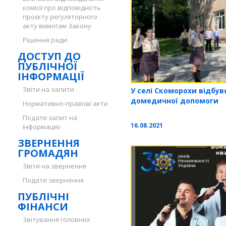
комісії про відповідність
проєкту регуляторного
акту вимогам Закону
Рішення ради
ДОСТУП ДО
ПУБЛІЧНОЇ
ІНФОРМАЦІЇ
Звіти на запити
У селі Скоморохи відбув
домедичної допомоги
Нормативно-правові акти
Подати запит на
16.08.2021
інформацію
ЗВЕРНЕННЯ
ГРОМАДЯН
Звіти на звернення
Подати звернення
ПУБЛІЧНІ
ФІНАНСИ
Звітування головних