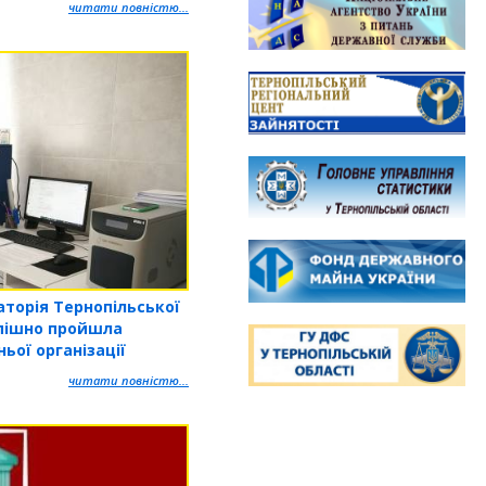
читати повністю...
аторія Тернопільської
спішно пройшла
ьої організації
читати повністю...