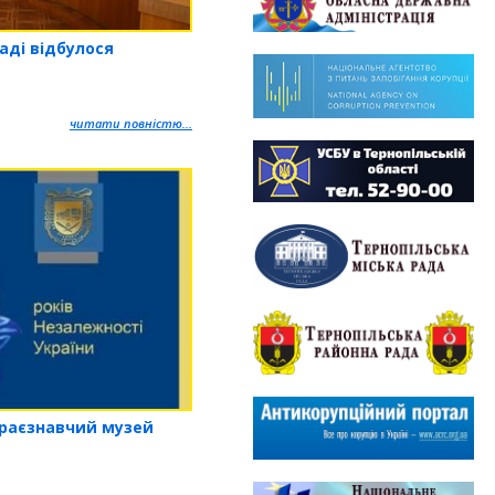
аді відбулося
читати повністю...
краєзнавчий музей