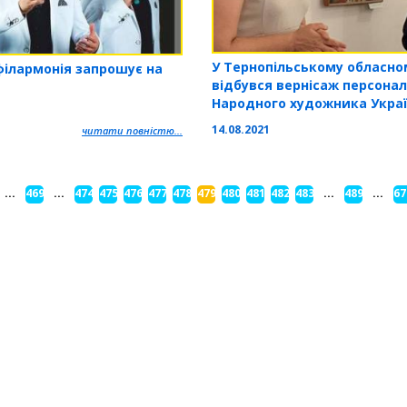
У Тернопільському обласно
філармонія запрошує на
відбувся вернісаж персона
Народного художника Укра
14.08.2021
читати повністю...
...
469
...
474
475
476
477
478
479
480
481
482
483
...
489
...
67