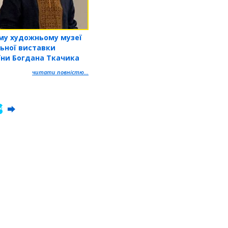
му художньому музеї
льної виставки
їни Богдана Ткачика
читати повністю...
4