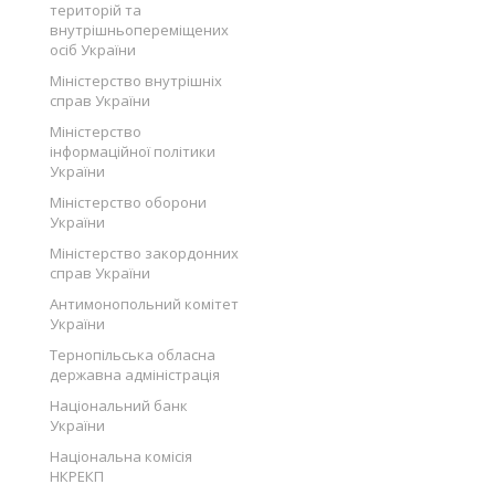
територій та
внутрішньопереміщених
осіб України
Міністерство внутрішніх
справ України
Міністерство
інформаційної політики
України
Міністерство оборони
України
Міністерство закордонних
справ України
Антимонопольний комітет
України
Тернопільська обласна
державна адміністрація
Національний банк
України
Національна комісія
НКРЕКП