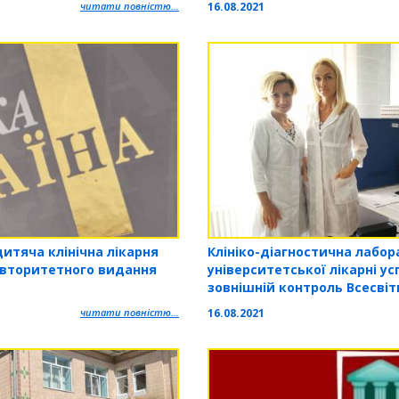
16.08.2021
читати повністю...
Клініко-діагностична лабор
итяча клінічна лікарня
університетської лікарні у
авторитетного видання
зовнішній контроль Всесвітн
охорони здоров’я
16.08.2021
читати повністю...