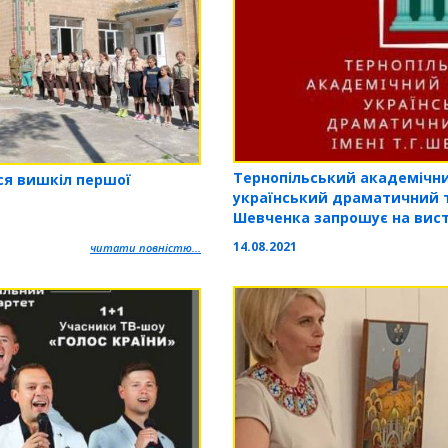
Тернопільський академічн
ся вишкіл першої
український драматичний те
Шевченка запрошує на вис
14.08.2021
читати повністю...