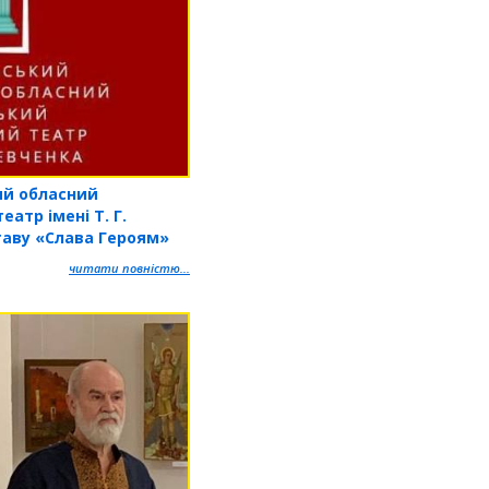
ий обласний
атр імені Т. Г.
таву «Слава Героям»
читати повністю...