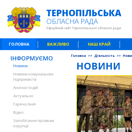
ТЕРНОПІЛЬСЬКА
ОБЛАСНА РАДА
Офіційний сайт Тернопільської обласної ради
ГОЛОВНА
ВАЖЛИВО
НАШ КРАЙ
Головна
>>
Діяльність
>>
Нов
ІНФОРМУЄМО
НОВИНИ
Новини
Новини комунальних
підприємств
Анонси подій
Актуально
Гаряча лінія
Відео
Запобігання проявам
корупції