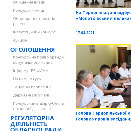
Очищення влади
Конкурсні комісії
На Тернопільщині відбу
«Молотківський лелека
Обговорення проєктів
рішень
Інвестиційний конкурс
17.08.2021
Аукціон
ОГОЛОШЕННЯ
Конкурси на право оренди
комунального майна
Інформує РВ ФДМУ
На вимогу суду
Тендерні пропозиції
Державні закупівлі
Конкурсний відбір суб’єктів
оціночної діяльності
Голова Тернопільської 
РЕГУЛЯТОРНА
Головко провів засідан
ДІЯЛЬНІСТЬ
ОБЛАСНОЇ РАДИ