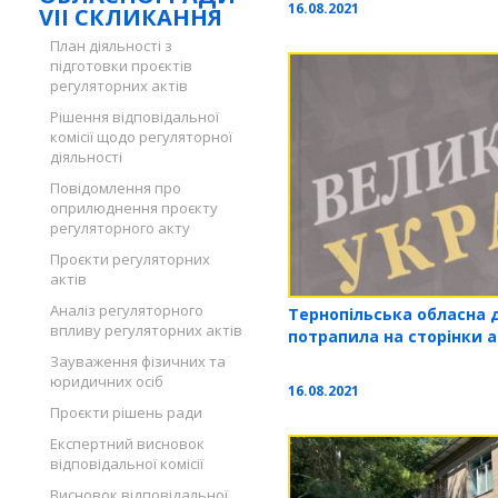
16.08.2021
VII СКЛИКАННЯ
План діяльності з
підготовки проєктів
регуляторних актів
Рішення відповідальної
комісії щодо регуляторної
діяльності
Повідомлення про
оприлюднення проєкту
регуляторного акту
Проєкти регуляторних
актів
Аналіз регуляторного
Тернопільська обласна д
впливу регуляторних актів
потрапила на сторінки 
Зауваження фізичних та
юридичних осіб
16.08.2021
Проєкти рішень ради
Експертний висновок
відповідальної комісії
Висновок відповідальної