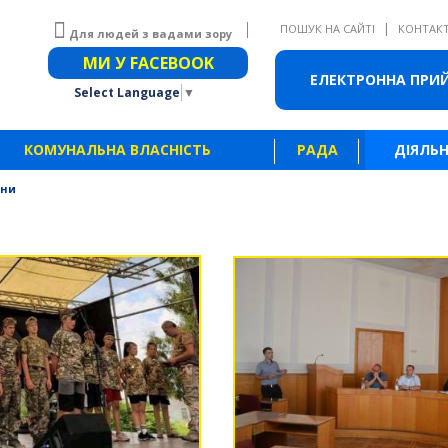
|
ПОШУК НА САЙТІ
КОНТАК
Для людей з вадами зору
Звичайна версія сайту
МИ У FACEBOOK
ЕЛЕКТРОННА ПРИ
Select Language
▼
КОМУНАЛЬНА ВЛАСНІСТЬ
РАДА
ДІЯЛЬН
ини