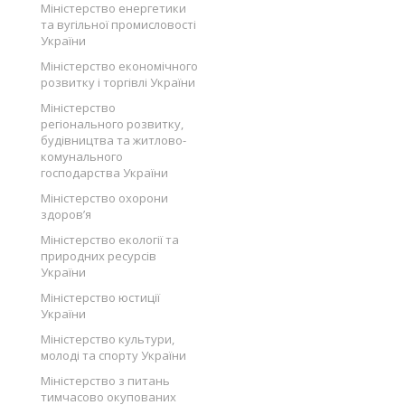
Міністерство енергетики
та вугільної промисловості
України
Міністерство економічного
розвитку і торгівлі України
Міністерство
регіонального розвитку,
будівництва та житлово-
комунального
господарства України
Міністерство охорони
здоров’я
Міністерство екології та
природних ресурсів
України
Міністерство юстиції
України
Міністерство культури,
молоді та спорту України
Міністерство з питань
тимчасово окупованих