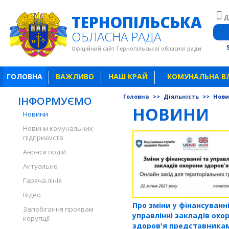
ТЕРНОПІЛЬСЬКА
Д
ОБЛАСНА РАДА
Офіційний сайт Тернопільської обласної ради
ГОЛОВНА
ВАЖЛИВО
НАШ КРАЙ
КОМУНАЛЬНА В
Головна
>>
Діяльність
>>
Нов
ІНФОРМУЄМО
НОВИНИ
Новини
Новини комунальних
підприємств
Анонси подій
Актуально
Гаряча лінія
Відео
Про зміни у фінансуванні
Запобігання проявам
управлінні закладів охо
корупції
здоров'я представника