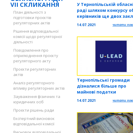
VII СКЛИКАННЯ
У Тернопільській обласн
раді шляхом конкурсу о
План діяльності з
керівників ще двох зак
підготовки проєктів
культури
регуляторних актів
14.07.2021
читати повн
Рішення відповідальної
комісії щодо регуляторної
діяльності
Повідомлення про
оприлюднення проєкту
регуляторного акту
Проєкти регуляторних
актів
Тернопільські громади
Аналіз регуляторного
дізналися більше про
впливу регуляторних актів
майнові податки
Зауваження фізичних та
14.07.2021
читати повн
юридичних осіб
Проєкти рішень ради
Експертний висновок
відповідальної комісії
Висновок відповідальної