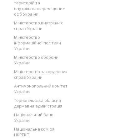
територій та
внутрішньопереміщених
осіб України
Міністерство внутрішніх
справ України
Міністерство
інформаційної політики
України
Міністерство оборони
України
Міністерство закордонних
справ України
Антимонопольний комітет
України
Тернопільська обласна
державна адміністрація
Національний банк
України
Національна комісія
НКРЕКП