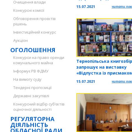
Очищення влади
громад розкажуть під ч
15.07.2021
читати повн
відео-конференції
Конкурсні комісії
Обговорення проєктів
рішень
Інвестиційний конкурс
Аукціон
ОГОЛОШЕННЯ
Конкурси на право оренди
Тернопільська книгозбі
комунального майна
запрошує на виставку
Інформує РВ ФДМУ
«Відпустка із присмако
моря»
На вимогу суду
15.07.2021
читати повн
Тендерні пропозиції
Державні закупівлі
Конкурсний відбір суб’єктів
оціночної діяльності
РЕГУЛЯТОРНА
ДІЯЛЬНІСТЬ
ОБЛАСНОЇ РАДИ