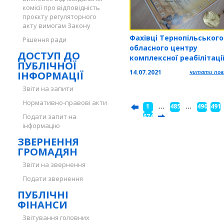
комісії про відповідність
проєкту регуляторного
акту вимогам Закону
Фахівці Тернопільського
Рішення ради
обласного центру
ДОСТУП ДО
комплексної реабілітаці
ПУБЛІЧНОЇ
призери Чемпіонату сер
14.07.2021
читати повн
ІНФОРМАЦІЇ
спортсменів з інвалідніс
спортивного лову риби
Звіти на запити
Нормативно-правові акти
1
...
485
...
490
491
Подати запит на
...
674
інформацію
ЗВЕРНЕННЯ
ГРОМАДЯН
Звіти на звернення
Подати звернення
ПУБЛІЧНІ
ФІНАНСИ
Звітування головних