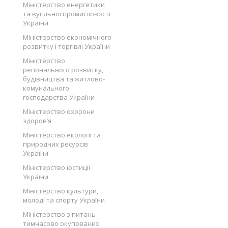
Міністерство енергетики
та вугільної промисловості
України
Міністерство економічного
розвитку і торгівлі України
Міністерство
регіонального розвитку,
будівництва та житлово-
комунального
господарства України
Міністерство охорони
здоров’я
Міністерство екології та
природних ресурсів
України
Міністерство юстиції
України
Міністерство культури,
молоді та спорту України
Міністерство з питань
тимчасово окупованих