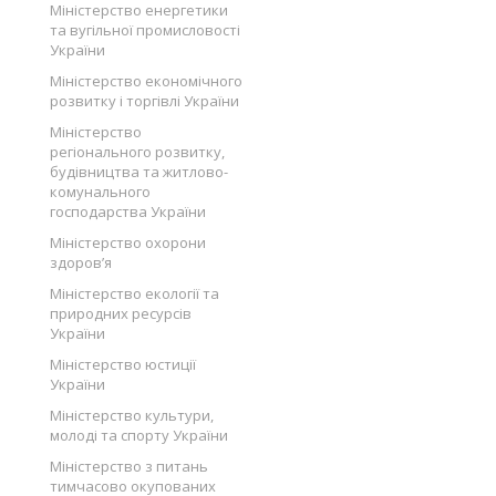
Міністерство енергетики
та вугільної промисловості
України
Міністерство економічного
розвитку і торгівлі України
Міністерство
регіонального розвитку,
будівництва та житлово-
комунального
господарства України
Міністерство охорони
здоров’я
Міністерство екології та
природних ресурсів
України
Міністерство юстиції
України
Міністерство культури,
молоді та спорту України
Міністерство з питань
тимчасово окупованих