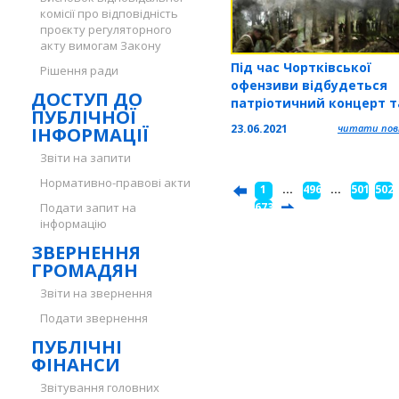
комісії про відповідність
проєкту регуляторного
акту вимогам Закону
Під час Чортківської
Рішення ради
офензиви відбудеться
ДОСТУП ДО
патріотичний концерт т
ПУБЛІЧНОЇ
реконструкція бою часів
23.06.2021
читати повн
ІНФОРМАЦІЇ
Звіти на запити
Нормативно-правові акти
1
...
496
...
501
502
Подати запит на
...
673
інформацію
ЗВЕРНЕННЯ
ГРОМАДЯН
Звіти на звернення
Подати звернення
ПУБЛІЧНІ
ФІНАНСИ
Звітування головних