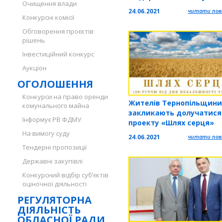
Очищення влади
Бразилія в Україні Норт
24.06.2021
читати повн
Андраде Мелло Рапеста
Конкурсні комісії
відвідали підприємство
Обговорення проєктів
«Шредер»
рішень
Інвестиційний конкурс
Аукціон
ОГОЛОШЕННЯ
Конкурси на право оренди
Жителів Тернопільщини
комунального майна
закликають долучатися
Інформує РВ ФДМУ
проекту «Шлях серця»
На вимогу суду
24.06.2021
читати повн
Тендерні пропозиції
Державні закупівлі
Конкурсний відбір суб’єктів
оціночної діяльності
РЕГУЛЯТОРНА
ДІЯЛЬНІСТЬ
ОБЛАСНОЇ РАДИ