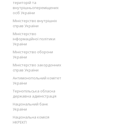
територій та
внутрішньопереміщених
осіб України
Міністерство внутрішніх
справ України
Міністерство
інформаційної політики
України
Міністерство оборони
України
Міністерство закордонних
справ України
Антимонопольний комітет
України
Тернопільська обласна
державна адміністрація
Національний банк
України
Національна комісія
НКРЕКП