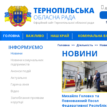
ТЕРНОПІЛЬСЬКА
Д
ОБЛАСНА РАДА
Офіційний сайт Тернопільської обласної ради
ГОЛОВНА
ВАЖЛИВО
НАШ КРАЙ
КОМУНАЛЬНА В
Головна
>>
Діяльність
>>
Нов
ІНФОРМУЄМО
НОВИНИ
Новини
Новини комунальних
підприємств
Анонси подій
Актуально
Гаряча лінія
Відео
Михайло Головко та
Запобігання проявам
Повноважний Посол
корупції
Федеративної Республі