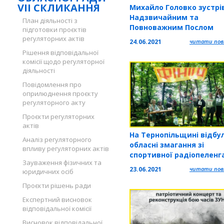
VII СКЛИКАННЯ
Михайло Головко зустрі
Надзвичайним та
План діяльності з
Повноважним Послом
підготовки проєктів
Федеративної Республі
регуляторних актів
24.06.2021
читати повн
Бразилія в Україні
Рішення відповідальної
комісії щодо регуляторної
діяльності
Повідомлення про
оприлюднення проєкту
регуляторного акту
Проєкти регуляторних
актів
На Тернопільщині відбу
Аналіз регуляторного
обласні змагання зі
впливу регуляторних актів
спортивної радіопеленга
Зауваження фізичних та
23.06.2021
читати повн
юридичних осіб
Проєкти рішень ради
Експертний висновок
відповідальної комісії
Висновок відповідальної