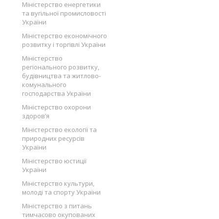
Міністерство енергетики
та вугільної промисловості
України
Міністерство економічного
розвитку і торгівлі України
Міністерство
регіонального розвитку,
будівництва та житлово-
комунального
господарства України
Міністерство охорони
здоров’я
Міністерство екології та
природних ресурсів
України
Міністерство юстиції
України
Міністерство культури,
молоді та спорту України
Міністерство з питань
тимчасово окупованих