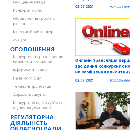
Очищення влади
серед юнаків та дівчат
02.07.2021
читати повн
Конкурсні комісії
Обговорення проєктів
рішень
Інвестиційний конкурс
Аукціон
ОГОЛОШЕННЯ
Конкурси на право оренди
Онлайн трансляція пер
комунального майна
засідання конкурсних ко
Інформує РВ ФДМУ
на заміщення вакантни
посад керівників заклад
На вимогу суду
02.07.2021
читати повн
культури
Тендерні пропозиції
Державні закупівлі
Конкурсний відбір суб’єктів
оціночної діяльності
РЕГУЛЯТОРНА
ДІЯЛЬНІСТЬ
ОБЛАСНОЇ РАДИ