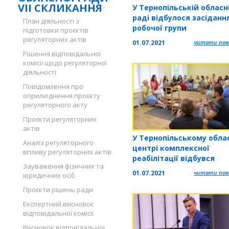
VII СКЛИКАННЯ
У Тернопільській обласн
раді відбулося засіданн
План діяльності з
робочої групи
підготовки проєктів
регуляторних актів
01.07.2021
читати повн
Рішення відповідальної
комісії щодо регуляторної
діяльності
Повідомлення про
оприлюднення проєкту
регуляторного акту
Проєкти регуляторних
актів
У Тернопільському обла
Аналіз регуляторного
центрі комплексної
впливу регуляторних актів
реабілітації відбувся
Зауваження фізичних та
практичний семінар
01.07.2021
читати повн
юридичних осіб
Проєкти рішень ради
Експертний висновок
відповідальної комісії
Висновок відповідальної