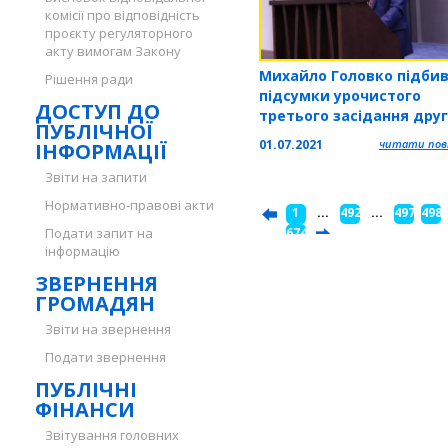
комісії про відповідність
проєкту регуляторного
акту вимогам Закону
Михайло Головко підби
Рішення ради
підсумки урочистого
ДОСТУП ДО
третього засідання друг
ПУБЛІЧНОЇ
сесії Тернопільської обл
01.07.2021
читати повн
ІНФОРМАЦІЇ
ради (ВІДЕО)
Звіти на запити
Нормативно-правові акти
1
...
492
...
497
498
Подати запит на
...
674
інформацію
ЗВЕРНЕННЯ
ГРОМАДЯН
Звіти на звернення
Подати звернення
ПУБЛІЧНІ
ФІНАНСИ
Звітування головних