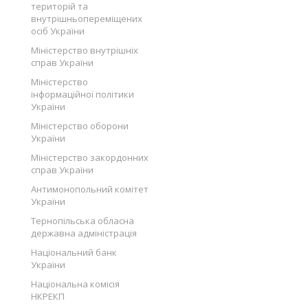
територій та
внутрішньопереміщених
осіб України
Міністерство внутрішніх
справ України
Міністерство
інформаційної політики
України
Міністерство оборони
України
Міністерство закордонних
справ України
Антимонопольний комітет
України
Тернопільська обласна
державна адміністрація
Національний банк
України
Національна комісія
НКРЕКП