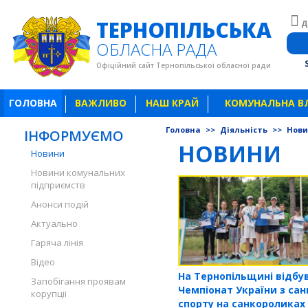
ТЕРНОПІЛЬСЬКА
Д
ОБЛАСНА РАДА
Офіційний сайт Тернопільської обласної ради
ГОЛОВНА
ВАЖЛИВО
НАШ КРАЙ
КОМУНАЛЬНА В
Головна
>>
Діяльність
>>
Нов
ІНФОРМУЄМО
НОВИНИ
Новини
Новини комунальних
підприємств
Анонси подій
Актуально
Гаряча лінія
Відео
На Тернопільщині відбу
Запобігання проявам
Чемпіонат України з сан
корупції
спорту на санкороликах