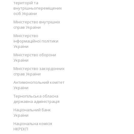
територій та
внутрішньопереміщених
осіб України
Міністерство внутрішніх
справ України
Міністерство
інформаційної політики
України
Міністерство оборони
України
Міністерство закордонних
справ України
Антимонопольний комітет
України
Тернопільська обласна
державна адміністрація
Національний банк
України
Національна комісія
НКРЕКП