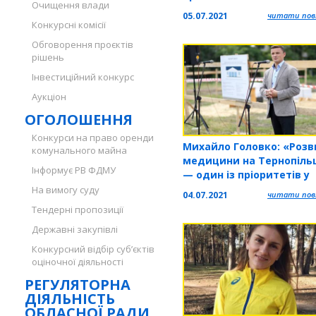
Очищення влади
05.07.2021
читати повн
Конкурсні комісії
Обговорення проєктів
рішень
Інвестиційний конкурс
Аукціон
ОГОЛОШЕННЯ
Конкурси на право оренди
Михайло Головко: «Розв
комунального майна
медицини на Тернопіль
Інформує РВ ФДМУ
— один із пріоритетів у
роботі обласної ради»
На вимогу суду
04.07.2021
читати повн
Тендерні пропозиції
Державні закупівлі
Конкурсний відбір суб’єктів
оціночної діяльності
РЕГУЛЯТОРНА
ДІЯЛЬНІСТЬ
ОБЛАСНОЇ РАДИ