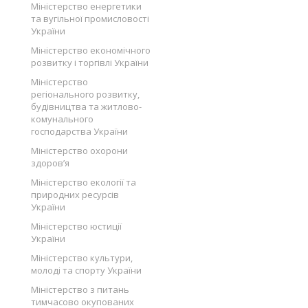
Міністерство енергетики
та вугільної промисловості
України
Міністерство економічного
розвитку і торгівлі України
Міністерство
регіонального розвитку,
будівництва та житлово-
комунального
господарства України
Міністерство охорони
здоров’я
Міністерство екології та
природних ресурсів
України
Міністерство юстиції
України
Міністерство культури,
молоді та спорту України
Міністерство з питань
тимчасово окупованих