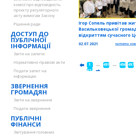
комісії про відповідність
проєкту регуляторного
акту вимогам Закону
Ігор Сопель привітав жи
Рішення ради
Васильковецької грома
ДОСТУП ДО
відкриттям сучасного Ц
ПУБЛІЧНОЇ
надання адміністратив
02.07.2021
читати повн
ІНФОРМАЦІЇ
послуг
Звіти на запити
Нормативно-правові акти
1
...
491
...
496
497
Подати запит на
...
674
інформацію
ЗВЕРНЕННЯ
ГРОМАДЯН
Звіти на звернення
Подати звернення
ПУБЛІЧНІ
ФІНАНСИ
Звітування головних