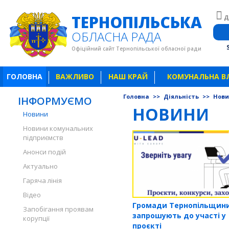
ТЕРНОПІЛЬСЬКА
Д
ОБЛАСНА РАДА
Офіційний сайт Тернопільської обласної ради
ГОЛОВНА
ВАЖЛИВО
НАШ КРАЙ
КОМУНАЛЬНА В
Головна
>>
Діяльність
>>
Нов
ІНФОРМУЄМО
НОВИНИ
Новини
Новини комунальних
підприємств
Анонси подій
Актуально
Гаряча лінія
Відео
Громади Тернопільщин
Запобігання проявам
запрошують до участі у
корупції
проєкті