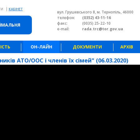
|
ТИ
КАБІНЕТ
вул. Грушевського 8, м. Тернопіль, 46000
телефон:
(0352) 43-11-16
факс:
(0035) 25-22-10
ЙМАЛЬНЯ
e-mail:
rada.trc@tor.gov.ua
ІСТЬ
ОН-ЛАЙН
ДОКУМЕНТИ
АРХІВ
иків АТО/ООС і членів їх сімей" (06.03.2020)