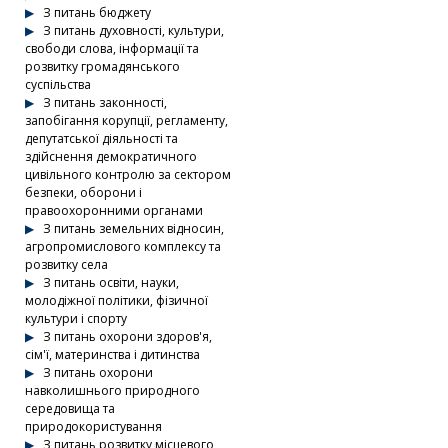
З питань бюджету
З питань духовності, культури,
свободи слова, інформації та
розвитку громадянського
суспільства
З питань законності,
запобігання корупції, регламенту,
депутатської діяльності та
здійснення демократичного
цивільного контролю за сектором
безпеки, оборони і
правоохоронними органами
З питань земельних відносин,
агропромислового комплексу та
розвитку села
З питань освіти, науки,
молодіжної політики, фізичної
культури і спорту
З питань охорони здоров'я,
сім'ї, материнства і дитинства
З питань охорони
навколишнього природного
середовища та
природокористування
З питань розвитку місцевого