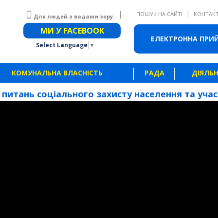
|
ПОШУК НА САЙТІ
КОНТАК
Для людей з вадами зору
Звичайна версія сайту
МИ У FACEBOOK
ЕЛЕКТРОННА ПРИ
Select Language
▼
КОМУНАЛЬНА ВЛАСНІСТЬ
РАДА
ДІЯЛЬН
З питань соціального захисту населення та учасн