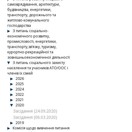
самоврядування, архітектури,
будівництва, енергетики,
транспорту, дорожнього та
житлово-комунального
господарства
З питань соціально-
економічного розвитку,
промисловості, енергетики,
транспорту,зв’язку, туризму,
курортно-рекреаційної та
зовнішньоекономічнної діяльності
З питань соціального захисту
населення та учасників АТО/ООС і
членів їх сімей
2026
2025
2024
2022
2021
2020
Засідання (24.09.2020)
Засідання (06.03.2020)
2019
Комісія щодо вивчення питання