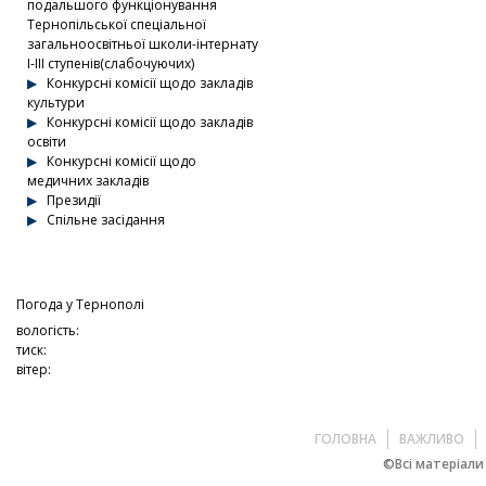
подальшого функціонування
Тернопільської спеціальної
загальноосвітньої школи-інтернату
І-ІІІ ступенів(слабочуючих)
Конкурсні комісії щодо закладів
культури
Конкурсні комісії щодо закладів
освіти
Конкурсні комісії щодо
медичних закладів
Президії
Спільне засідання
Погода у
Тернополі
вологість:
тиск:
вітер:
ГОЛОВНА
ВАЖЛИВО
©Всі матеріали 