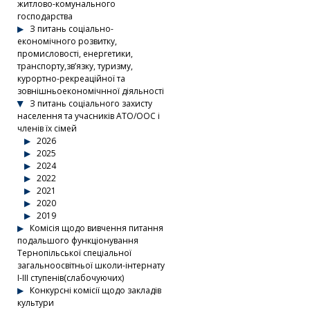
житлово-комунального
господарства
З питань соціально-
економічного розвитку,
промисловості, енергетики,
транспорту,зв’язку, туризму,
курортно-рекреаційної та
зовнішньоекономічнної діяльності
З питань соціального захисту
населення та учасників АТО/ООС і
членів їх сімей
2026
2025
2024
2022
2021
2020
2019
Комісія щодо вивчення питання
подальшого функціонування
Тернопільської спеціальної
загальноосвітньої школи-інтернату
І-ІІІ ступенів(слабочуючих)
Конкурсні комісії щодо закладів
культури