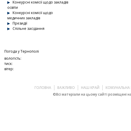
Конкурсні комісії щодо закладів
освіти
Конкурсні комісії щодо
медичних закладів
Президії
Спільне засідання
Погода у
Тернополі
вологість:
тиск:
вітер:
ГОЛОВНА
ВАЖЛИВО
НАШ КРАЙ
КОМУНАЛЬНА 
©Всі матеріали на цьому сайті розміщені на 