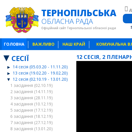
ТЕРНОПІЛЬСЬКА
Д
ОБЛАСНА РАДА
Офіційний сайт Тернопільської обласної ради
ГОЛОВНА
ВАЖЛИВО
НАШ КРАЙ
КОМУНАЛЬНА В
СЕСІЇ
12 СЕСІЯ, 2 ПЛЕНАРН
14 сесія (05.03.20 - 11.11.20)
13 сесія (19.02.20 - 19.02.20)
12 сесія (02.10.19 - 13.01.20)
1 засідання (02.10.19)
2 засідання (14.11.19)
3 засідання (28.11.19)
4 засідання (10.12.19)
5 засідання (17.12.19)
6 засідання (18.12.19)
7 засідання (27.12.19)
8 засідання (13.01.20)