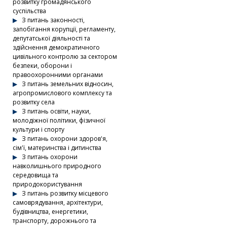
розвитку громадянського
суспільства
З питань законності,
запобігання корупції, регламенту,
депутатської діяльності та
здійснення демократичного
цивільного контролю за сектором
безпеки, оборони і
правоохоронними органами
З питань земельних відносин,
агропромислового комплексу та
розвитку села
З питань освіти, науки,
молодіжної політики, фізичної
культури і спорту
З питань охорони здоров'я,
сім'ї, материнства і дитинства
З питань охорони
навколишнього природного
середовища та
природокористування
З питань розвитку місцевого
самоврядування, архітектури,
будівництва, енергетики,
транспорту, дорожнього та