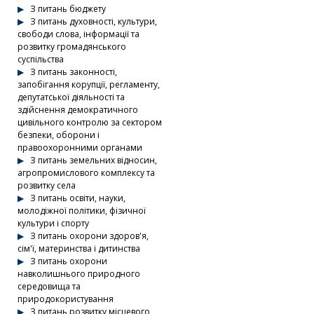
З питань бюджету
З питань духовності, культури,
свободи слова, інформації та
розвитку громадянського
суспільства
З питань законності,
запобігання корупції, регламенту,
депутатської діяльності та
здійснення демократичного
цивільного контролю за сектором
безпеки, оборони і
правоохоронними органами
З питань земельних відносин,
агропромислового комплексу та
розвитку села
З питань освіти, науки,
молодіжної політики, фізичної
культури і спорту
З питань охорони здоров'я,
сім'ї, материнства і дитинства
З питань охорони
навколишнього природного
середовища та
природокористування
З питань розвитку місцевого