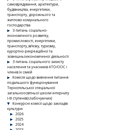
самоврядування, архітектури,
будівництва, енергетики,
транспорту, дорожнього та
житлово-комунального
господарства
З питань соціально-
економічного розвитку,
промисловості, енергетики,
транспорту,зв’язку, туризму,
курортно-рекреаційної та
зовнішньоекономічнної діяльності
З питань соціального захисту
населення та учасників АТО/ООС і
членів їх сімей
Комісія щодо вивчення питання
подальшого функціонування
Тернопільської спеціальної
загальноосвітньої школи-інтернату
І-ІІІ ступенів(слабочуючих)
Конкурсні комісії щодо закладів
культури
2026
2025
2024
2023