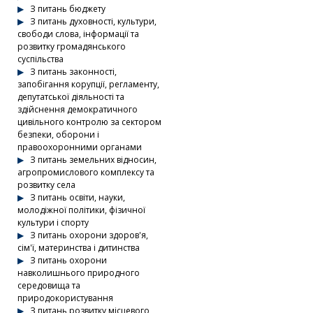
З питань бюджету
З питань духовності, культури,
свободи слова, інформації та
розвитку громадянського
суспільства
З питань законності,
запобігання корупції, регламенту,
депутатської діяльності та
здійснення демократичного
цивільного контролю за сектором
безпеки, оборони і
правоохоронними органами
З питань земельних відносин,
агропромислового комплексу та
розвитку села
З питань освіти, науки,
молодіжної політики, фізичної
культури і спорту
З питань охорони здоров'я,
сім'ї, материнства і дитинства
З питань охорони
навколишнього природного
середовища та
природокористування
З питань розвитку місцевого