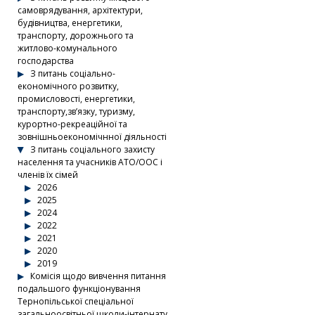
самоврядування, архітектури,
будівництва, енергетики,
транспорту, дорожнього та
житлово-комунального
господарства
З питань соціально-
економічного розвитку,
промисловості, енергетики,
транспорту,зв’язку, туризму,
курортно-рекреаційної та
зовнішньоекономічнної діяльності
З питань соціального захисту
населення та учасників АТО/ООС і
членів їх сімей
2026
2025
2024
2022
2021
2020
2019
Комісія щодо вивчення питання
подальшого функціонування
Тернопільської спеціальної
загальноосвітньої школи-інтернату