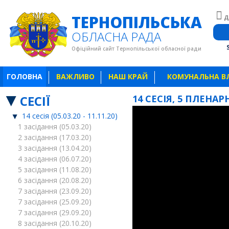
ТЕРНОПІЛЬСЬКА
Д
ОБЛАСНА РАДА
Офіційний сайт Тернопільської обласної ради
ГОЛОВНА
ВАЖЛИВО
НАШ КРАЙ
КОМУНАЛЬНА В
СЕСІЇ
14 СЕСІЯ, 5 ПЛЕНАРН
14 сесія (05.03.20 - 11.11.20)
1 засідання (05.03.20)
2 засідання (17.03.20)
3 засідання (13.04.20)
4 засідання (06.07.20)
5 засідання (11.08.20)
6 засідання (20.08.20)
7 засідання (23.09.20)
7 засідання (25.09.20)
7 засідання (29.09.20)
8 засідання (20.10.20)