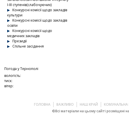
І-ІІІ ступенів(слабочуючих)
Конкурсні комісії щодо закладів
культури
Конкурсні комісії щодо закладів
освіти
Конкурсні комісії щодо
медичних закладів
Президії
Спільне засідання
Погода у
Тернополі
вологість:
тиск:
вітер:
ГОЛОВНА
ВАЖЛИВО
НАШ КРАЙ
КОМУНАЛЬНА 
©Всі матеріали на цьому сайті розміщені на 