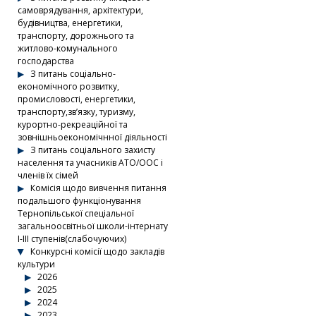
самоврядування, архітектури,
будівництва, енергетики,
транспорту, дорожнього та
житлово-комунального
господарства
З питань соціально-
економічного розвитку,
промисловості, енергетики,
транспорту,зв’язку, туризму,
курортно-рекреаційної та
зовнішньоекономічнної діяльності
З питань соціального захисту
населення та учасників АТО/ООС і
членів їх сімей
Комісія щодо вивчення питання
подальшого функціонування
Тернопільської спеціальної
загальноосвітньої школи-інтернату
І-ІІІ ступенів(слабочуючих)
Конкурсні комісії щодо закладів
культури
2026
2025
2024
2023