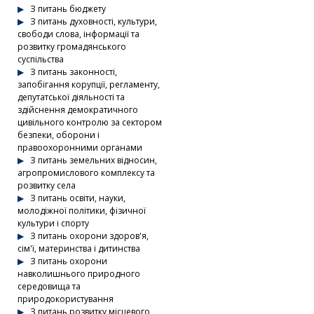
З питань бюджету
З питань духовності, культури,
свободи слова, інформації та
розвитку громадянського
суспільства
З питань законності,
запобігання корупції, регламенту,
депутатської діяльності та
здійснення демократичного
цивільного контролю за сектором
безпеки, оборони і
правоохоронними органами
З питань земельних відносин,
агропромислового комплексу та
розвитку села
З питань освіти, науки,
молодіжної політики, фізичної
культури і спорту
З питань охорони здоров'я,
сім'ї, материнства і дитинства
З питань охорони
навколишнього природного
середовища та
природокористування
З питань розвитку місцевого