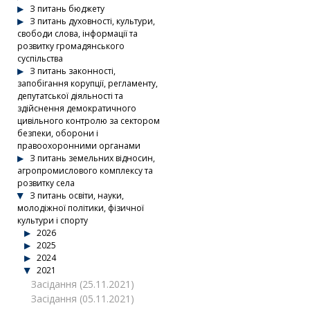
З питань бюджету
З питань духовності, культури,
свободи слова, інформації та
розвитку громадянського
суспільства
З питань законності,
запобігання корупції, регламенту,
депутатської діяльності та
здійснення демократичного
цивільного контролю за сектором
безпеки, оборони і
правоохоронними органами
З питань земельних відносин,
агропромислового комплексу та
розвитку села
З питань освіти, науки,
молодіжної політики, фізичної
культури і спорту
2026
2025
2024
2021
Засідання (25.11.2021)
Засідання (05.11.2021)