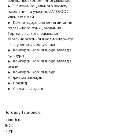
зовнішньоекономічнної діяльності
З питань соціального захисту
населення та учасників АТО/ООС і
членів їх сімей
Комісія щодо вивчення питання
подальшого функціонування
Тернопільської спеціальної
загальноосвітньої школи-інтернату
І-ІІІ ступенів(слабочуючих)
Конкурсні комісії щодо закладів
культури
Конкурсні комісії щодо закладів
освіти
Конкурсні комісії щодо
медичних закладів
Президії
Спільне засідання
Погода у
Тернополі
вологість:
тиск:
вітер: