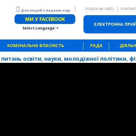
|
ПОШУК НА САЙТІ
КОНТАК
Для людей з вадами зору
Звичайна версія сайту
МИ У FACEBOOK
ЕЛЕКТРОННА ПРИ
Select Language
▼
КОМУНАЛЬНА ВЛАСНІСТЬ
РАДА
ДІЯЛЬН
З питань освіти, науки, молодіжної політики, фіз