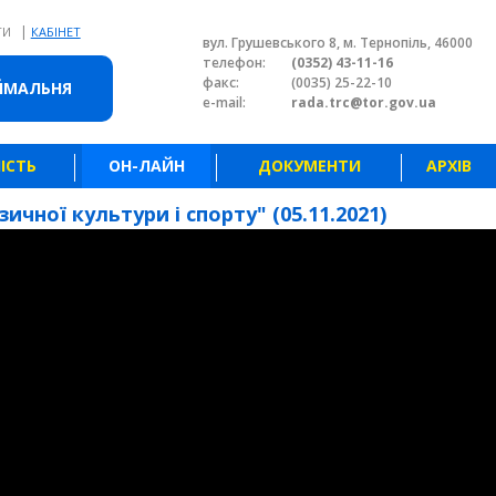
|
ТИ
КАБІНЕТ
вул. Грушевського 8, м. Тернопіль, 46000
телефон:
(0352) 43-11-16
факс:
(0035) 25-22-10
ЙМАЛЬНЯ
e-mail:
rada.trc@tor.gov.ua
ІСТЬ
ОН-ЛАЙН
ДОКУМЕНТИ
АРХІВ
ичної культури і спорту" (05.11.2021)