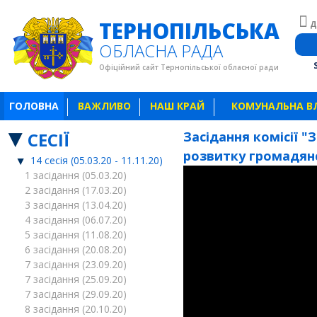
ТЕРНОПІЛЬСЬКА
Д
ОБЛАСНА РАДА
Офіційний сайт Тернопільської обласної ради
ГОЛОВНА
ВАЖЛИВО
НАШ КРАЙ
КОМУНАЛЬНА В
СЕСІЇ
Засідання комісії "
розвитку громадянсь
14 сесія (05.03.20 - 11.11.20)
1 засідання (05.03.20)
2 засідання (17.03.20)
3 засідання (13.04.20)
4 засідання (06.07.20)
5 засідання (11.08.20)
6 засідання (20.08.20)
7 засідання (23.09.20)
7 засідання (25.09.20)
7 засідання (29.09.20)
8 засідання (20.10.20)