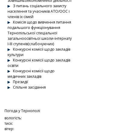
зовнішньоекономічнної діяльності
З питань соціального захисту
населення та учасників АТО/ООС і
членів їх сімей
Комісія щодо вивчення питання
подальшого функціонування
Тернопільської спеціальної
загальноосвітньої школи-інтернату
І-ІІІ ступенів(слабочуючих)
Конкурсні комісії щодо закладів
культури
Конкурсні комісії щодо закладів
освіти
Конкурсні комісії щодо
медичних закладів
Президії
Спільне засідання
Погода у
Тернополі
вологість:
тиск:
вітер: