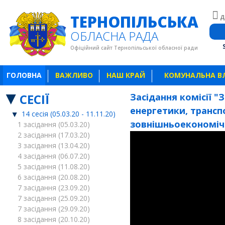
ТЕРНОПІЛЬСЬКА
Д
ОБЛАСНА РАДА
Офіційний сайт Тернопільської обласної ради
ГОЛОВНА
ВАЖЛИВО
НАШ КРАЙ
КОМУНАЛЬНА В
СЕСІЇ
Засідання комісії 
енергетики, трансп
14 сесія (05.03.20 - 11.11.20)
зовнішньоекономічнн
1 засідання (05.03.20)
2 засідання (17.03.20)
3 засідання (13.04.20)
4 засідання (06.07.20)
5 засідання (11.08.20)
6 засідання (20.08.20)
7 засідання (23.09.20)
7 засідання (25.09.20)
7 засідання (29.09.20)
8 засідання (20.10.20)