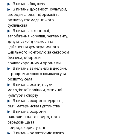
З питань бюджету
З питань духовності, культури,
свободи слова, інформації та
розвитку громадянського
суспільства
З питань законності,
запобігання корупції, регламенту,
депутатської діяльності та
здійснення демократичного
цивільного контролю за сектором
безпеки, оборони і
правоохоронними органами
З питань земельних відносин,
агропромислового комплексу та
розвитку села
З питань освіти, науки,
молодіжної політики, фізичної
культури і спорту
З питань охорони здоров'я,
сім'ї, материнства і дитинства
З питань охорони
навколишнього природного
середовища та
природокористування
З питань розвитку місцевого