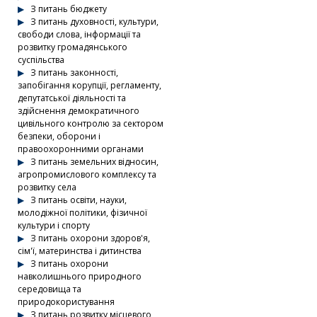
З питань бюджету
З питань духовності, культури,
свободи слова, інформації та
розвитку громадянського
суспільства
З питань законності,
запобігання корупції, регламенту,
депутатської діяльності та
здійснення демократичного
цивільного контролю за сектором
безпеки, оборони і
правоохоронними органами
З питань земельних відносин,
агропромислового комплексу та
розвитку села
З питань освіти, науки,
молодіжної політики, фізичної
культури і спорту
З питань охорони здоров'я,
сім'ї, материнства і дитинства
З питань охорони
навколишнього природного
середовища та
природокористування
З питань розвитку місцевого