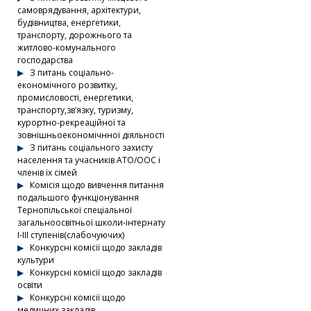
самоврядування, архітектури,
будівництва, енергетики,
транспорту, дорожнього та
житлово-комунального
господарства
З питань соціально-
економічного розвитку,
промисловості, енергетики,
транспорту,зв’язку, туризму,
курортно-рекреаційної та
зовнішньоекономічнної діяльності
З питань соціального захисту
населення та учасників АТО/ООС і
членів їх сімей
Комісія щодо вивчення питання
подальшого функціонування
Тернопільської спеціальної
загальноосвітньої школи-інтернату
І-ІІІ ступенів(слабочуючих)
Конкурсні комісії щодо закладів
культури
Конкурсні комісії щодо закладів
освіти
Конкурсні комісії щодо
медичних закладів