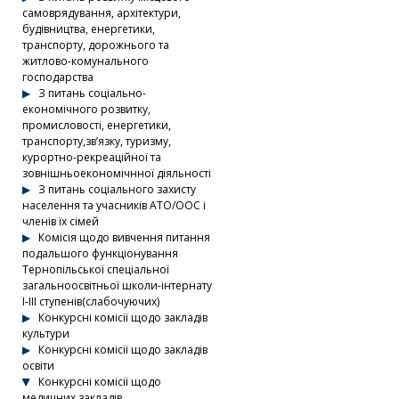
самоврядування, архітектури,
будівництва, енергетики,
транспорту, дорожнього та
житлово-комунального
господарства
З питань соціально-
економічного розвитку,
промисловості, енергетики,
транспорту,зв’язку, туризму,
курортно-рекреаційної та
зовнішньоекономічнної діяльності
З питань соціального захисту
населення та учасників АТО/ООС і
членів їх сімей
Комісія щодо вивчення питання
подальшого функціонування
Тернопільської спеціальної
загальноосвітньої школи-інтернату
І-ІІІ ступенів(слабочуючих)
Конкурсні комісії щодо закладів
культури
Конкурсні комісії щодо закладів
освіти
Конкурсні комісії щодо
медичних закладів