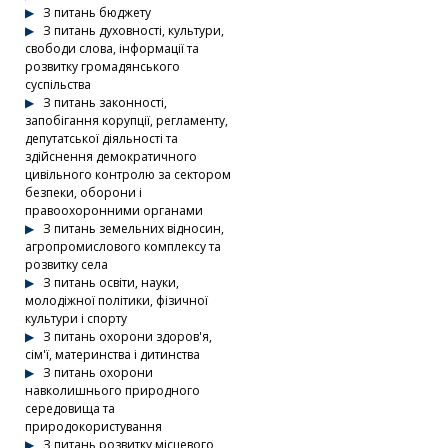
З питань бюджету
З питань духовності, культури,
свободи слова, інформації та
розвитку громадянського
суспільства
З питань законності,
запобігання корупції, регламенту,
депутатської діяльності та
здійснення демократичного
цивільного контролю за сектором
безпеки, оборони і
правоохоронними органами
З питань земельних відносин,
агропромислового комплексу та
розвитку села
З питань освіти, науки,
молодіжної політики, фізичної
культури і спорту
З питань охорони здоров'я,
сім'ї, материнства і дитинства
З питань охорони
навколишнього природного
середовища та
природокористування
З питань розвитку місцевого