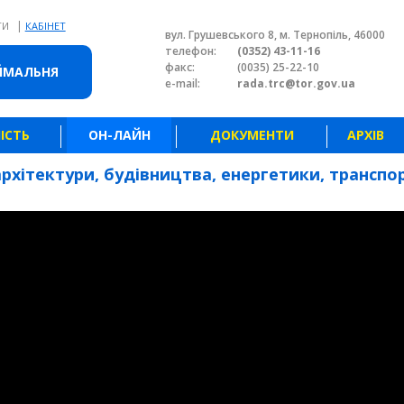
|
ТИ
КАБІНЕТ
вул. Грушевського 8, м. Тернопіль, 46000
телефон:
(0352) 43-11-16
факс:
(0035) 25-22-10
ЙМАЛЬНЯ
e-mail:
rada.trc@tor.gov.ua
ІСТЬ
ОН-ЛАЙН
ДОКУМЕНТИ
АРХІВ
архітектури, будівництва, енергетики, транспо