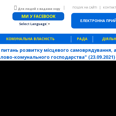
|
ПОШУК НА САЙТІ
КОНТАК
Для людей з вадами зору
Звичайна версія сайту
МИ У FACEBOOK
ЕЛЕКТРОННА ПРИ
Select Language
▼
КОМУНАЛЬНА ВЛАСНІСТЬ
РАДА
ДІЯЛЬН
"З питань розвитку місцевого самоврядування, 
ово-комунального господарства" (23.09.2021)