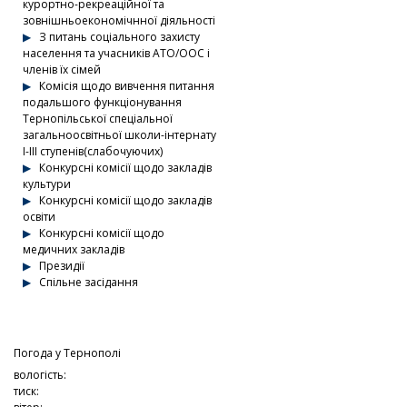
курортно-рекреаційної та
зовнішньоекономічнної діяльності
З питань соціального захисту
населення та учасників АТО/ООС і
членів їх сімей
Комісія щодо вивчення питання
подальшого функціонування
Тернопільської спеціальної
загальноосвітньої школи-інтернату
І-ІІІ ступенів(слабочуючих)
Конкурсні комісії щодо закладів
культури
Конкурсні комісії щодо закладів
освіти
Конкурсні комісії щодо
медичних закладів
Президії
Спільне засідання
Погода у
Тернополі
вологість:
тиск: