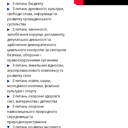
З питань бюджету
З питань духовності, культури,
свободи слова, інформації та
розвитку громадянського
суспільства
З питань законності,
запобігання корупції, регламенту,
депутатської діяльності та
здійснення демократичного
цивільного контролю за сектором
безпеки, оборони і
правоохоронними органами
З питань земельних відносин,
агропромислового комплексу та
розвитку села
З питань освіти, науки,
молодіжної політики, фізичної
культури і спорту
З питань охорони здоров'я,
сім'ї, материнства і дитинства
З питань охорони
навколишнього природного
середовища та
природокористування
З питань розвитку місцевого